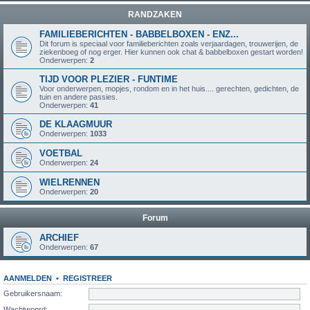
RANDZAKEN
FAMILIEBERICHTEN - BABBELBOXEN - ENZ...
Dit forum is speciaal voor familieberichten zoals verjaardagen, trouwerijen, de
ziekenboeg of nog erger. Hier kunnen ook chat & babbelboxen gestart worden!
Onderwerpen:
2
TIJD VOOR PLEZIER - FUNTIME
Voor onderwerpen, mopjes, rondom en in het huis.... gerechten, gedichten, de
tuin en andere passies.
Onderwerpen:
41
DE KLAAGMUUR
Onderwerpen:
1033
VOETBAL
Onderwerpen:
24
WIELRENNEN
Onderwerpen:
20
Forum
ARCHIEF
Onderwerpen:
67
AANMELDEN
•
REGISTREER
Gebruikersnaam:
Wachtwoord: