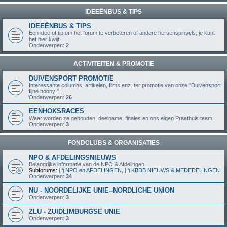
IDEEËNBUS & TIPS
IDEEËNBUS & TIPS
Een idee of tip om het forum te verbeteren of andere hersenspinsels, je kunt
het hier kwijt.
Onderwerpen:
2
ACTIVITEITEN & PROMOTIE
DUIVENSPORT PROMOTIE
Interessante columns, artikelen, films enz. ter promotie van onze "Duivensport
fijne hobby!"
Onderwerpen:
26
EENHOKSRACES
Waar worden ze gehouden, deelname, finales en ons eigen Praathuis team
Onderwerpen:
3
FONDCLUBS & ORGANISATIES
NPO & AFDELINGSNIEUWS
Belangrijke informatie van de NPO & Afdelingen
Subforums:
NPO en AFDELINGEN
,
KBDB NIEUWS & MEDEDELINGEN
Onderwerpen:
34
NU - NOORDELIJKE UNIE--NORDLICHE UNION
Onderwerpen:
3
ZLU - ZUIDLIMBURGSE UNIE
Onderwerpen:
3