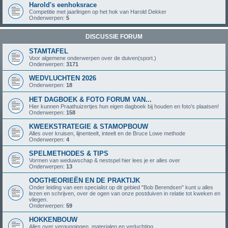
Harold's eenhoksrace
Competitie met jaarlingen op het hok van Harold Dekker
Onderwerpen:
5
DISCUSSIE FORUM
STAMTAFEL
Voor algemene onderwerpen over de duiven(sport.)
Onderwerpen:
3171
WEDVLUCHTEN 2026
Onderwerpen:
18
HET DAGBOEK & FOTO FORUM VAN...
Hier kunnen Praathuizertjes hun eigen dagboek bij houden en foto's plaatsen!
Onderwerpen:
158
KWEEKSTRATEGIE & STAMOPBOUW
Alles over kruisen, lijnenteelt, inteelt en de Bruce Lowe methode
Onderwerpen:
4
SPELMETHODES & TIPS
Vormen van weduwschap & nestspel hier lees je er alles over
Onderwerpen:
13
OOGTHEORIEËN EN DE PRAKTIJK
Onder leiding van een specialist op dit gebied "Bob Berendsen" kunt u alles
lezen en schrijven, over de ogen van onze postduiven in relatie tot kweken en
vliegen.
Onderwerpen:
59
HOKKENBOUW
Alles over vergunningen, materialen en verluchting