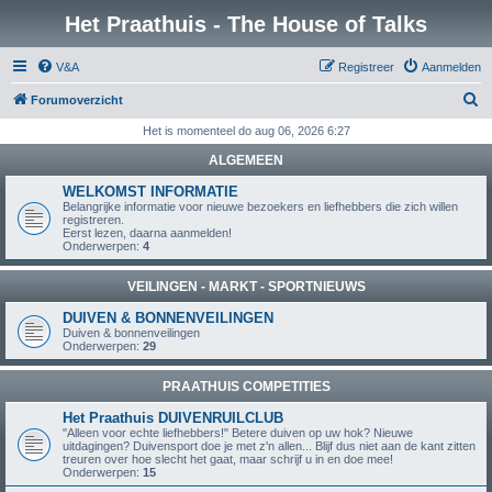
Het Praathuis - The House of Talks
V&A
Registreer
Aanmelden
Z
Forumoverzicht
o
Het is momenteel do aug 06, 2026 6:27
e
ALGEMEEN
k
WELKOMST INFORMATIE
Belangrijke informatie voor nieuwe bezoekers en liefhebbers die zich willen
registreren.
Eerst lezen, daarna aanmelden!
Onderwerpen:
4
VEILINGEN - MARKT - SPORTNIEUWS
DUIVEN & BONNENVEILINGEN
Duiven & bonnenveilingen
Onderwerpen:
29
PRAATHUIS COMPETITIES
Het Praathuis DUIVENRUILCLUB
"Alleen voor echte liefhebbers!" Betere duiven op uw hok? Nieuwe
uitdagingen? Duivensport doe je met z'n allen... Blijf dus niet aan de kant zitten
treuren over hoe slecht het gaat, maar schrijf u in en doe mee!
Onderwerpen:
15