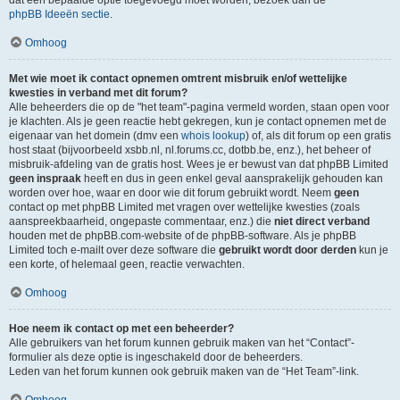
dat een bepaalde optie toegevoegd moet worden, bezoek dan de
phpBB Ideeën sectie
.
Omhoog
Met wie moet ik contact opnemen omtrent misbruik en/of wettelijke
kwesties in verband met dit forum?
Alle beheerders die op de "het team"-pagina vermeld worden, staan open voor
je klachten. Als je geen reactie hebt gekregen, kun je contact opnemen met de
eigenaar van het domein (dmv een
whois lookup
) of, als dit forum op een gratis
host staat (bijvoorbeeld xsbb.nl, nl.forums.cc, dotbb.be, enz.), het beheer of
misbruik-afdeling van de gratis host. Wees je er bewust van dat phpBB Limited
geen inspraak
heeft en dus in geen enkel geval aansprakelijk gehouden kan
worden over hoe, waar en door wie dit forum gebruikt wordt. Neem
geen
contact op met phpBB Limited met vragen over wettelijke kwesties (zoals
aanspreekbaarheid, ongepaste commentaar, enz.) die
niet direct verband
houden met de phpBB.com-website of de phpBB-software. Als je phpBB
Limited toch e-mailt over deze software die
gebruikt wordt door derden
kun je
een korte, of helemaal geen, reactie verwachten.
Omhoog
Hoe neem ik contact op met een beheerder?
Alle gebruikers van het forum kunnen gebruik maken van het “Contact”-
formulier als deze optie is ingeschakeld door de beheerders.
Leden van het forum kunnen ook gebruik maken van de “Het Team”-link.