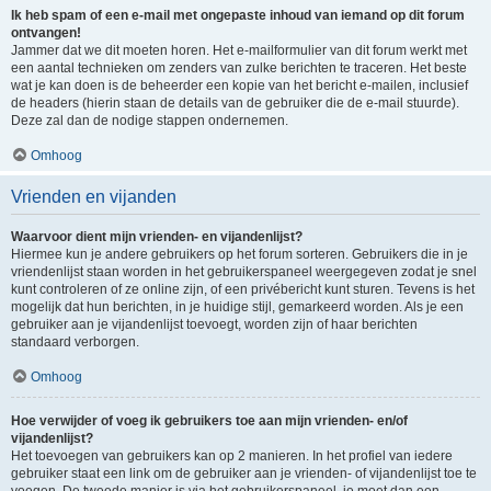
Ik heb spam of een e-mail met ongepaste inhoud van iemand op dit forum
ontvangen!
Jammer dat we dit moeten horen. Het e-mailformulier van dit forum werkt met
een aantal technieken om zenders van zulke berichten te traceren. Het beste
wat je kan doen is de beheerder een kopie van het bericht e-mailen, inclusief
de headers (hierin staan de details van de gebruiker die de e-mail stuurde).
Deze zal dan de nodige stappen ondernemen.
Omhoog
Vrienden en vijanden
Waarvoor dient mijn vrienden- en vijandenlijst?
Hiermee kun je andere gebruikers op het forum sorteren. Gebruikers die in je
vriendenlijst staan worden in het gebruikerspaneel weergegeven zodat je snel
kunt controleren of ze online zijn, of een privébericht kunt sturen. Tevens is het
mogelijk dat hun berichten, in je huidige stijl, gemarkeerd worden. Als je een
gebruiker aan je vijandenlijst toevoegt, worden zijn of haar berichten
standaard verborgen.
Omhoog
Hoe verwijder of voeg ik gebruikers toe aan mijn vrienden- en/of
vijandenlijst?
Het toevoegen van gebruikers kan op 2 manieren. In het profiel van iedere
gebruiker staat een link om de gebruiker aan je vrienden- of vijandenlijst toe te