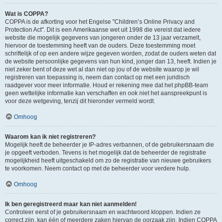
Wat is COPPA?
COPPA is de afkorting voor het Engelse "Children’s Online Privacy and
Protection Act". Dit is een Amerikaanse wet uit 1998 die vereist dat iedere
website die mogelijk gegevens van jongeren onder de 13 jaar verzamelt,
hiervoor de toestemming heeft van de ouders. Deze toestemming moet
schriftelijk of op een andere wijze gegeven worden, zodat de ouders weten dat
de website persoonlijke gegevens van hun kind, jonger dan 13, heeft. Indien je
niet zeker bent of deze wet al dan niet op jou of de website waarop je wil
registreren van toepassing is, neem dan contact op met een juridisch
raadgever voor meer informatie. Houd er rekening mee dat het phpBB-team
geen wettelijke informatie kan verschaffen en ook niet het aanspreekpunt is
voor deze wetgeving, tenzij dit hieronder vermeld wordt.
Omhoog
Waarom kan ik niet registreren?
Mogelijk heeft de beheerder je IP-adres verbannen, of de gebruikersnaam die
je opgeeft verboden. Tevens is het mogelijk dat de beheerder de registratie
mogelijkheid heeft uitgeschakeld om zo de registratie van nieuwe gebruikers
te voorkomen. Neem contact op met de beheerder voor verdere hulp.
Omhoog
Ik ben geregistreerd maar kan niet aanmelden!
Controleer eerst of je gebruikersnaam en wachtwoord kloppen. Indien ze
correct zijn, kan één of meerdere zaken hiervan de oorzaak zijn. Indien COPPA