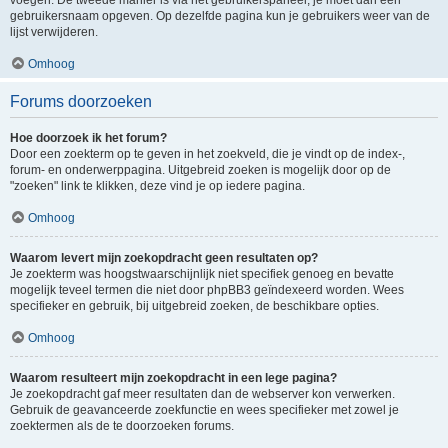
voegen. De tweede manier is via het gebruikerspaneel, je moet dan een
gebruikersnaam opgeven. Op dezelfde pagina kun je gebruikers weer van de
lijst verwijderen.
Omhoog
Forums doorzoeken
Hoe doorzoek ik het forum?
Door een zoekterm op te geven in het zoekveld, die je vindt op de index-,
forum- en onderwerppagina. Uitgebreid zoeken is mogelijk door op de
"zoeken" link te klikken, deze vind je op iedere pagina.
Omhoog
Waarom levert mijn zoekopdracht geen resultaten op?
Je zoekterm was hoogstwaarschijnlijk niet specifiek genoeg en bevatte
mogelijk teveel termen die niet door phpBB3 geïndexeerd worden. Wees
specifieker en gebruik, bij uitgebreid zoeken, de beschikbare opties.
Omhoog
Waarom resulteert mijn zoekopdracht in een lege pagina?
Je zoekopdracht gaf meer resultaten dan de webserver kon verwerken.
Gebruik de geavanceerde zoekfunctie en wees specifieker met zowel je
zoektermen als de te doorzoeken forums.