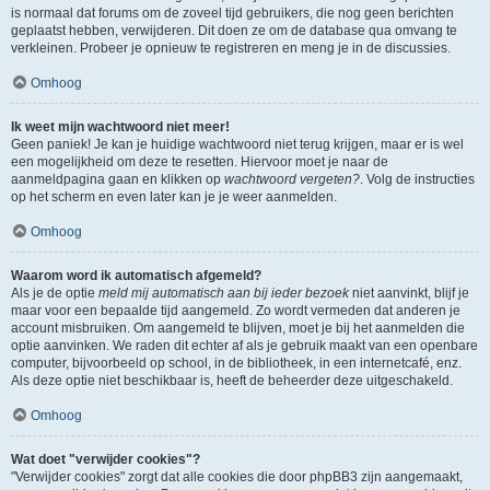
is normaal dat forums om de zoveel tijd gebruikers, die nog geen berichten
geplaatst hebben, verwijderen. Dit doen ze om de database qua omvang te
verkleinen. Probeer je opnieuw te registreren en meng je in de discussies.
Omhoog
Ik weet mijn wachtwoord niet meer!
Geen paniek! Je kan je huidige wachtwoord niet terug krijgen, maar er is wel
een mogelijkheid om deze te resetten. Hiervoor moet je naar de
aanmeldpagina gaan en klikken op
wachtwoord vergeten?
. Volg de instructies
op het scherm en even later kan je je weer aanmelden.
Omhoog
Waarom word ik automatisch afgemeld?
Als je de optie
meld mij automatisch aan bij ieder bezoek
niet aanvinkt, blijf je
maar voor een bepaalde tijd aangemeld. Zo wordt vermeden dat anderen je
account misbruiken. Om aangemeld te blijven, moet je bij het aanmelden die
optie aanvinken. We raden dit echter af als je gebruik maakt van een openbare
computer, bijvoorbeeld op school, in de bibliotheek, in een internetcafé, enz.
Als deze optie niet beschikbaar is, heeft de beheerder deze uitgeschakeld.
Omhoog
Wat doet "verwijder cookies"?
"Verwijder cookies" zorgt dat alle cookies die door phpBB3 zijn aangemaakt,