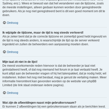
Sydney, enz.). Wees er bewust van dat het veranderen van de tijdzone, zoals
de meeste instellingen, alleen gedaan kunnen worden door geregistreerde
gebruikers. Als je nog niet geregistreerd bent is dit een goed moment om dit te
doen.
Omhoog
Ik wijzigde de tijdzone, maar de tijd is nog steeds verkeerd!
Als je zeker bent dat je de correcte tijdzone en zomertijd goed hebt ingevuld en
de tijd is nog steeds anders, is waarschijnlijk de tijd op de server verkeerd
ingesteld en zullen de beheerders een aanpassing moeten doen.
Omhoog
Mijn taal zit niet in de lijst!
De meest voorkomende reden hiervoor is dat de beheerder je taal niet
geïnstalleerd heeft, of dat nog niemand het forum in je taal vertaald heeft. Je
kunt altijd aan de beheerder vragen of hij het talenpakket, dat je nodig hebt, wil
installeren. Indien het nog niet bestaat, mag je gerust de vertaling maken. Meer
informatie hieromtrent kan gevonden worden op de website van phpBB
Limited (de link staat onderaan iedere pagina).
Omhoog
Wat zijn de afbeeldingen naast mijn gebruikersnaam?
Er kunnen 2 afbeeldingen bij een gebruikersnaam staan als je berichten leest.