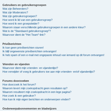
Gebruikers en gebruikersgroepen
Wat zijn Beheerders?
Wat zijn Moderators?
Wat zijn gebruikersgroepen?
Hoe word ik lid van een gebruikersgroep?
Hoe word ik een groepsleider?
Waarom staan verschillende gebruikersgroepen in een andere kleur?
Wat is de "Standaard gebruikersgroep"?
Waarvoor dient de "Het Team"-link?
Privéberichten
Ik kan geen privéberichten sturen!
Ik blijf ongewenste privéberichten ontvangen!
Ik heb spam of een e-mail met ongepaste inhoud van iemand op dit forum ontvangen!
Vrienden en vijanden
Waarvoor dient mijn vrienden- en vijandenlijst?
Hoe verwijder of voeg ik gebruikers toe aan mijn vrienden- en/of vijandenlijst?
Forums doorzoeken
Hoe doorzoek ik het forum?
Waarom levert mijn zoekopdracht geen resultaten op?
Waarom resulteert mijn zoekopdracht in een lege pagina?
Hoe zoek ik een gebruiker?
Hoe kan ik mijn eigen berichten en onderwerpen vinden?
Onderwerpabonnementen en bladwijzers