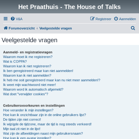
Het Praathuis - The House of Talks
V&A
Registreer
Aanmelden
Z
Forumoverzicht
Veelgestelde vragen
o
Veelgestelde vragen
e
k
Aanmeld- en registratievragen
Waarom moet ik me registreren?
Wat is COPPA?
Waarom kan ik niet registreren?
Ik ben geregistreerd maar kan niet aanmelden!
Waarom kan ik niet aanmelden?
Ik heb me ooit geregistreerd maar kan nu niet meer aanmelden!?
Ik weet mijn wachtwoord niet meer!
Waarom word ik automatisch afgemeld?
Wat doet "verwijder cookies"?
Gebruikersvoorkeuren en instellingen
Hoe verander ik mijn instellingen?
Hoe kan ik onzichtbaar zijn in de online gebruikers lijst?
De tijden zijn niet correct!
Ik wijzigde de tijdzone, maar de tijd is nog steeds verkeerd!
Mijn taal zit niet in de lijst!
Wat zijn de afbeeldingen naast mijn gebruikersnaam?
Hoe kan ik een avatar instellen?