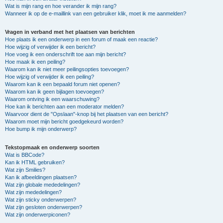
Wat is mijn rang en hoe verander ik mijn rang?
Wanneer ik op de e-maillink van een gebruiker klik, moet ik me aanmelden?
Vragen in verband met het plaatsen van berichten
Hoe plaats ik een onderwerp in een forum of maak een reactie?
Hoe wijzig of verwijder ik een bericht?
Hoe voeg ik een onderschrift toe aan mijn bericht?
Hoe maak ik een peiling?
Waarom kan ik niet meer peilingsopties toevoegen?
Hoe wijzig of verwijder ik een peiling?
Waarom kan ik een bepaald forum niet openen?
Waarom kan ik geen bijlagen toevoegen?
Waarom ontving ik een waarschuwing?
Hoe kan ik berichten aan een moderator melden?
Waarvoor dient de "Opslaan"-knop bij het plaatsen van een bericht?
Waarom moet mijn bericht goedgekeurd worden?
Hoe bump ik mijn onderwerp?
Tekstopmaak en onderwerp soorten
Wat is BBCode?
Kan ik HTML gebruiken?
Wat zijn Smilies?
Kan ik afbeeldingen plaatsen?
Wat zijn globale mededelingen?
Wat zijn mededelingen?
Wat zijn sticky onderwerpen?
Wat zijn gesloten onderwerpen?
Wat zijn onderwerpiconen?