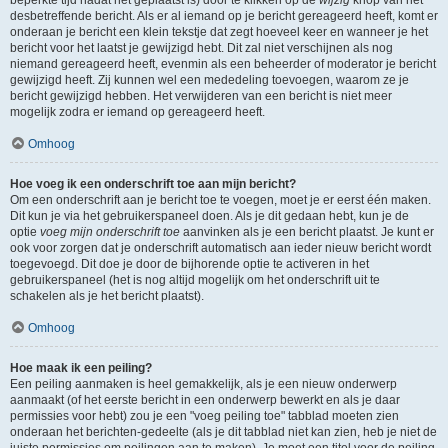
beperkte tijd nadat het geplaatst is) door te klikken op de
wijzig
knop van het
desbetreffende bericht. Als er al iemand op je bericht gereageerd heeft, komt er
onderaan je bericht een klein tekstje dat zegt hoeveel keer en wanneer je het
bericht voor het laatst je gewijzigd hebt. Dit zal niet verschijnen als nog
niemand gereageerd heeft, evenmin als een beheerder of moderator je bericht
gewijzigd heeft. Zij kunnen wel een mededeling toevoegen, waarom ze je
bericht gewijzigd hebben. Het verwijderen van een bericht is niet meer
mogelijk zodra er iemand op gereageerd heeft.
Omhoog
Hoe voeg ik een onderschrift toe aan mijn bericht?
Om een onderschrift aan je bericht toe te voegen, moet je er eerst één maken.
Dit kun je via het gebruikerspaneel doen. Als je dit gedaan hebt, kun je de
optie
voeg mijn onderschrift toe
aanvinken als je een bericht plaatst. Je kunt er
ook voor zorgen dat je onderschrift automatisch aan ieder nieuw bericht wordt
toegevoegd. Dit doe je door de bijhorende optie te activeren in het
gebruikerspaneel (het is nog altijd mogelijk om het onderschrift uit te
schakelen als je het bericht plaatst).
Omhoog
Hoe maak ik een peiling?
Een peiling aanmaken is heel gemakkelijk, als je een nieuw onderwerp
aanmaakt (of het eerste bericht in een onderwerp bewerkt en als je daar
permissies voor hebt) zou je een "voeg peiling toe" tabblad moeten zien
onderaan het berichten-gedeelte (als je dit tabblad niet kan zien, heb je niet de