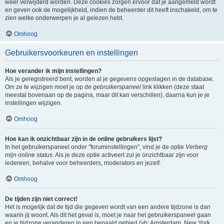
weer verwijderd worden. Deze cookies zorgen ervoor dat je aangemeld wordt
en geven ook de mogelijkheid, indien de beheerder dit heeft inschakeld, om te
zien welke onderwerpen je al gelezen hebt.
Omhoog
Gebruikersvoorkeuren en instellingen
Hoe verander ik mijn instellingen?
Als je geregistreerd bent, worden al je gegevens opgeslagen in de database.
Om ze te wijzigen moet je op de
gebruikerspaneel
link klikken (deze staat
meestal bovenaan op de pagina, maar dit kan verschillen), daarna kun je je
instellingen wijzigen.
Omhoog
Hoe kan ik onzichtbaar zijn in de online gebruikers lijst?
In het gebruikerspaneel onder "foruminstellingen", vind je de optie
Verberg
mijn online status
. Als je deze optie activeert zul je onzichtbaar zijn voor
iedereen, behalve voor beheerders, moderators en jezelf.
Omhoog
De tijden zijn niet correct!
Het is mogelijk dat de tijd die gegeven wordt van een andere tijdzone is dan
waarin jij woont. Als dit het geval is, moet je naar het gebruikerspaneel gaan
en je tijdzone veranderen in een bepaald gebied (vb: Amsterdam, New York,