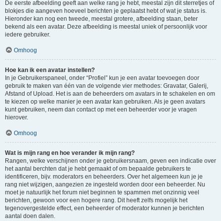
De eerste afbeelding geeft aan welke rang je hebt, meestal zijn dit sterretjes of
blokjes die aangeven hoeveel berichten je geplaatst hebt of wat je status is.
Hieronder kan nog een tweede, meestal grotere, afbeelding staan, beter
bekend als een avatar. Deze afbeelding is meestal uniek of persoonlijk voor
iedere gebruiker.
Omhoog
Hoe kan ik een avatar instellen?
In je Gebruikerspaneel, onder “Profiel” kun je een avatar toevoegen door
gebruik te maken van één van de volgende vier methodes: Gravatar, Galerij,
Afstand of Upload. Het is aan de beheerders om avatars in te schakelen en om
te kiezen op welke manier je een avatar kan gebruiken. Als je geen avatars
kunt gebruiken, neem dan contact op met een beheerder voor je vragen
hierover.
Omhoog
Wat is mijn rang en hoe verander ik mijn rang?
Rangen, welke verschijnen onder je gebruikersnaam, geven een indicatie over
het aantal berchten dat je hebt gemaakt of om bepaalde gebruikers te
identificeren, bijv. moderators en beheerders. Over het algemeen kun je je
rang niet wijzigen, aangezien ze ingesteld worden door een beheerder. Nu
moet je natuurlijk het forum niet beginnen te spammen met onzinnig veel
berichten, gewoon voor een hogere rang. Dit heeft zelfs mogelijk het
tegenovergestelde effect, een beheerder of moderator kunnen je berichten
aantal doen dalen.