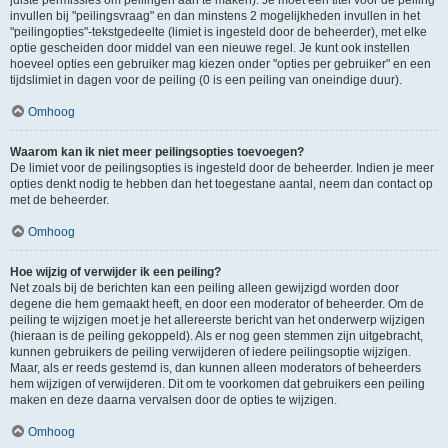
juiste permissies om peilingen aan te maken). Je moet een titel voor de peiling
invullen bij "peilingsvraag" en dan minstens 2 mogelijkheden invullen in het
"peilingopties"-tekstgedeelte (limiet is ingesteld door de beheerder), met elke
optie gescheiden door middel van een nieuwe regel. Je kunt ook instellen
hoeveel opties een gebruiker mag kiezen onder "opties per gebruiker" en een
tijdslimiet in dagen voor de peiling (0 is een peiling van oneindige duur).
Omhoog
Waarom kan ik niet meer peilingsopties toevoegen?
De limiet voor de peilingsopties is ingesteld door de beheerder. Indien je meer
opties denkt nodig te hebben dan het toegestane aantal, neem dan contact op
met de beheerder.
Omhoog
Hoe wijzig of verwijder ik een peiling?
Net zoals bij de berichten kan een peiling alleen gewijzigd worden door
degene die hem gemaakt heeft, en door een moderator of beheerder. Om de
peiling te wijzigen moet je het allereerste bericht van het onderwerp wijzigen
(hieraan is de peiling gekoppeld). Als er nog geen stemmen zijn uitgebracht,
kunnen gebruikers de peiling verwijderen of iedere peilingsoptie wijzigen.
Maar, als er reeds gestemd is, dan kunnen alleen moderators of beheerders
hem wijzigen of verwijderen. Dit om te voorkomen dat gebruikers een peiling
maken en deze daarna vervalsen door de opties te wijzigen.
Omhoog