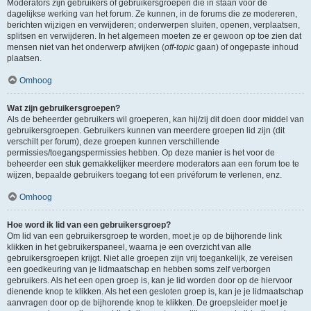
Moderators zijn gebruikers of gebruikersgroepen die in staan voor de
dagelijkse werking van het forum. Ze kunnen, in de forums die ze modereren,
berichten wijzigen en verwijderen; onderwerpen sluiten, openen, verplaatsen,
splitsen en verwijderen. In het algemeen moeten ze er gewoon op toe zien dat
mensen niet van het onderwerp afwijken (
off-topic
gaan) of ongepaste inhoud
plaatsen.
Omhoog
Wat zijn gebruikersgroepen?
Als de beheerder gebruikers wil groeperen, kan hij/zij dit doen door middel van
gebruikersgroepen. Gebruikers kunnen van meerdere groepen lid zijn (dit
verschilt per forum), deze groepen kunnen verschillende
permissies/toegangspermissies hebben. Op deze manier is het voor de
beheerder een stuk gemakkelijker meerdere moderators aan een forum toe te
wijzen, bepaalde gebruikers toegang tot een privéforum te verlenen, enz.
Omhoog
Hoe word ik lid van een gebruikersgroep?
Om lid van een gebruikersgroep te worden, moet je op de bijhorende link
klikken in het gebruikerspaneel, waarna je een overzicht van alle
gebruikersgroepen krijgt. Niet alle groepen zijn vrij toegankelijk, ze vereisen
een goedkeuring van je lidmaatschap en hebben soms zelf verborgen
gebruikers. Als het een open groep is, kan je lid worden door op de hiervoor
dienende knop te klikken. Als het een gesloten groep is, kan je je lidmaatschap
aanvragen door op de bijhorende knop te klikken. De groepsleider moet je