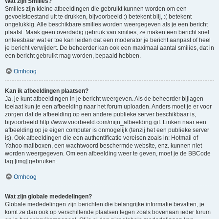
Wat zijn Smilies?
Smilies zijn kleine afbeeldingen die gebruikt kunnen worden om een
gevoelstoestand uit te drukken, bijvoorbeeld :) betekent blij, :( betekent
ongelukkig. Alle beschikbare smilies worden weergegeven als je een bericht
plaatst. Maak geen overdadig gebruik van smilies, ze maken een bericht snel
onleesbaar wat er toe kan leiden dat een moderator je bericht aanpast of heel
je bericht verwijdert. De beheerder kan ook een maximaal aantal smilies, dat in
een bericht gebruikt mag worden, bepaald hebben.
Omhoog
Kan ik afbeeldingen plaatsen?
Ja, je kunt afbeeldingen in je bericht weergeven. Als de beheerder bijlagen
toelaat kun je een afbeelding naar het forum uploaden. Anders moet je er voor
zorgen dat de afbeelding op een andere publieke server beschikbaar is,
bijvoorbeeld http://www.voorbeeld.com/mijn_afbeelding.gif. Linken naar een
afbeelding op je eigen computer is onmogelijk (tenzij het een publieke server
is). Ook afbeeldingen die een authentificatie vereisen zoals in: Hotmail of
Yahoo mailboxen, een wachtwoord beschermde website, enz. kunnen niet
worden weergegeven. Om een afbeelding weer te geven, moet je de BBCode
tag [img] gebruiken.
Omhoog
Wat zijn globale mededelingen?
Globale mededelingen zijn berichten die belangrijke informatie bevatten, je
komt ze dan ook op verschillende plaatsen tegen zoals bovenaan ieder forum