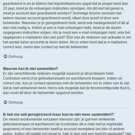
geactiveerd is en je tijdens het registratieproces opgaf dat je jonger bent dan
13 jaar, moet je de ontvangen instructies opvolgen. Als dit niet het geval is,
moet je account dan geactiveerd worden? Sommige forums vereisen dat
iedere nieuwe account geactiveerd wordt, ofwel door jezelf of door een
beheerder. Wanneer je je geregistreerd hebt, werd ook medegedeeld of dit al
dan niet nodig is. Indien je een e-mail ontvangen hebt, moet je de daarin
opgegeven instructies volgen. Als je nooit een e-mail ontvangen hebt, was het
opgegeven e-mailadres dan wel juist? Één van de redenen van activatie is om
het aantal valse accounts te doen dalen. Als je zeker bent dat je e-mailadres
correct was, neem dan contact op met de beheerder.
Omhoog
Waarom kan ik niet aanmelden?
Er zijn verschillende redenen mogelijk waarom je dit probleem hebt.
Controleer eerst of je gebruikersnaam en wachtwoord kloppen. Indien ze
correct zijn, kun je contact opnemen met de beheerder om er zeker van te zijn
dat je niet verbannen bent. Het is ook mogelijk dat de forumconfiguratie fout is,
dan moet dit door de beheerder opgelost worden.
Omhoog
Ik heb me ooit geregistreerd maar kan nu niet meer aanmelden!?
De meest voorkomende oorzaken hiervoor zijn: je gaf een verkeerde
gebruikersnaam of wachtwoord op (controleer de e-mail met je registratie
gegevens) of een beheerder heeft je account verwijderd om één of andere
reden. Indien dit laatste het geval is, heb je dan ooit een bericht geplaatst? Het