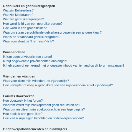
Gebruikers en gebruikersgroepen
Wat zijn Beheerders?
Wat zijn Moderators?
Wat zijn gebruikersgroepen?
Hoe word ik lid van een gebruikersgroep?
Hoe word ik een groepsleider?
Waarom staan verschillende gebruikersgroepen in een andere kleur?
Wat is de "Standaard gebruikersgroep"?
Waarvoor dient de "Het Team"-link?
Privéberichten
Ik kan geen privéberichten sturen!
Ik blijf ongewenste privéberichten ontvangen!
Ik heb spam of een e-mail met ongepaste inhoud van iemand op dit forum ontvangen!
Vrienden en vijanden
Waarvoor dient mijn vrienden- en vijandenlijst?
Hoe verwijder of voeg ik gebruikers toe aan mijn vrienden- en/of vijandenlijst?
Forums doorzoeken
Hoe doorzoek ik het forum?
Waarom levert mijn zoekopdracht geen resultaten op?
Waarom resulteert mijn zoekopdracht in een lege pagina?
Hoe zoek ik een gebruiker?
Hoe kan ik mijn eigen berichten en onderwerpen vinden?
Onderwerpabonnementen en bladwijzers