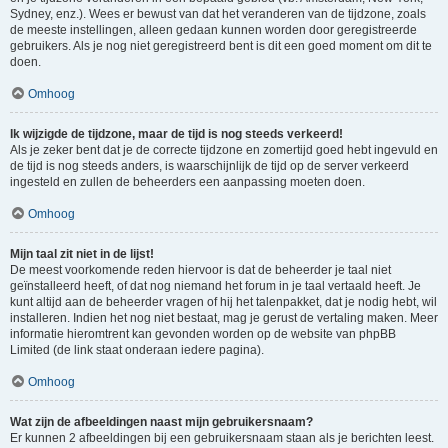
Sydney, enz.). Wees er bewust van dat het veranderen van de tijdzone, zoals
de meeste instellingen, alleen gedaan kunnen worden door geregistreerde
gebruikers. Als je nog niet geregistreerd bent is dit een goed moment om dit te
doen.
Omhoog
Ik wijzigde de tijdzone, maar de tijd is nog steeds verkeerd!
Als je zeker bent dat je de correcte tijdzone en zomertijd goed hebt ingevuld en
de tijd is nog steeds anders, is waarschijnlijk de tijd op de server verkeerd
ingesteld en zullen de beheerders een aanpassing moeten doen.
Omhoog
Mijn taal zit niet in de lijst!
De meest voorkomende reden hiervoor is dat de beheerder je taal niet
geïnstalleerd heeft, of dat nog niemand het forum in je taal vertaald heeft. Je
kunt altijd aan de beheerder vragen of hij het talenpakket, dat je nodig hebt, wil
installeren. Indien het nog niet bestaat, mag je gerust de vertaling maken. Meer
informatie hieromtrent kan gevonden worden op de website van phpBB
Limited (de link staat onderaan iedere pagina).
Omhoog
Wat zijn de afbeeldingen naast mijn gebruikersnaam?
Er kunnen 2 afbeeldingen bij een gebruikersnaam staan als je berichten leest.