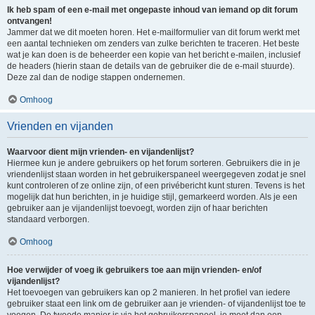
Ik heb spam of een e-mail met ongepaste inhoud van iemand op dit forum
ontvangen!
Jammer dat we dit moeten horen. Het e-mailformulier van dit forum werkt met
een aantal technieken om zenders van zulke berichten te traceren. Het beste
wat je kan doen is de beheerder een kopie van het bericht e-mailen, inclusief
de headers (hierin staan de details van de gebruiker die de e-mail stuurde).
Deze zal dan de nodige stappen ondernemen.
Omhoog
Vrienden en vijanden
Waarvoor dient mijn vrienden- en vijandenlijst?
Hiermee kun je andere gebruikers op het forum sorteren. Gebruikers die in je
vriendenlijst staan worden in het gebruikerspaneel weergegeven zodat je snel
kunt controleren of ze online zijn, of een privébericht kunt sturen. Tevens is het
mogelijk dat hun berichten, in je huidige stijl, gemarkeerd worden. Als je een
gebruiker aan je vijandenlijst toevoegt, worden zijn of haar berichten
standaard verborgen.
Omhoog
Hoe verwijder of voeg ik gebruikers toe aan mijn vrienden- en/of
vijandenlijst?
Het toevoegen van gebruikers kan op 2 manieren. In het profiel van iedere
gebruiker staat een link om de gebruiker aan je vrienden- of vijandenlijst toe te