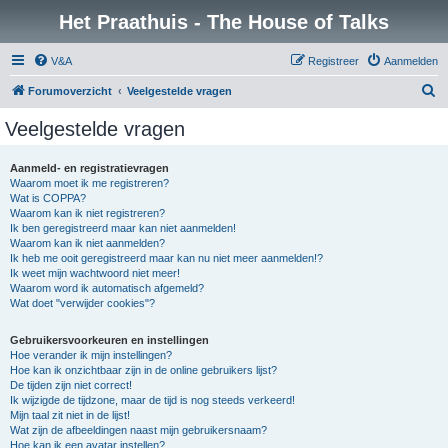
Het Praathuis - The House of Talks
V&A
Registreer
Aanmelden
Z
Forumoverzicht
Veelgestelde vragen
o
Veelgestelde vragen
e
k
Aanmeld- en registratievragen
Waarom moet ik me registreren?
Wat is COPPA?
Waarom kan ik niet registreren?
Ik ben geregistreerd maar kan niet aanmelden!
Waarom kan ik niet aanmelden?
Ik heb me ooit geregistreerd maar kan nu niet meer aanmelden!?
Ik weet mijn wachtwoord niet meer!
Waarom word ik automatisch afgemeld?
Wat doet "verwijder cookies"?
Gebruikersvoorkeuren en instellingen
Hoe verander ik mijn instellingen?
Hoe kan ik onzichtbaar zijn in de online gebruikers lijst?
De tijden zijn niet correct!
Ik wijzigde de tijdzone, maar de tijd is nog steeds verkeerd!
Mijn taal zit niet in de lijst!
Wat zijn de afbeeldingen naast mijn gebruikersnaam?
Hoe kan ik een avatar instellen?