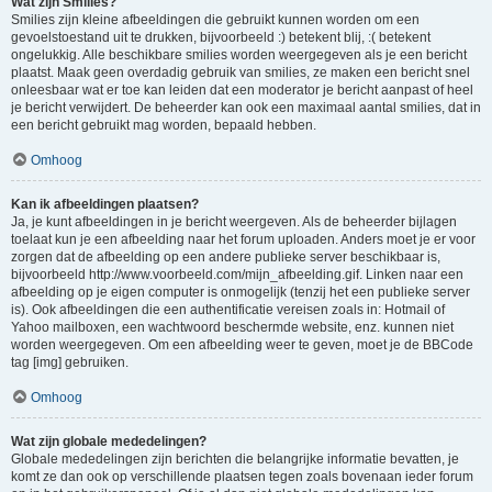
Wat zijn Smilies?
Smilies zijn kleine afbeeldingen die gebruikt kunnen worden om een
gevoelstoestand uit te drukken, bijvoorbeeld :) betekent blij, :( betekent
ongelukkig. Alle beschikbare smilies worden weergegeven als je een bericht
plaatst. Maak geen overdadig gebruik van smilies, ze maken een bericht snel
onleesbaar wat er toe kan leiden dat een moderator je bericht aanpast of heel
je bericht verwijdert. De beheerder kan ook een maximaal aantal smilies, dat in
een bericht gebruikt mag worden, bepaald hebben.
Omhoog
Kan ik afbeeldingen plaatsen?
Ja, je kunt afbeeldingen in je bericht weergeven. Als de beheerder bijlagen
toelaat kun je een afbeelding naar het forum uploaden. Anders moet je er voor
zorgen dat de afbeelding op een andere publieke server beschikbaar is,
bijvoorbeeld http://www.voorbeeld.com/mijn_afbeelding.gif. Linken naar een
afbeelding op je eigen computer is onmogelijk (tenzij het een publieke server
is). Ook afbeeldingen die een authentificatie vereisen zoals in: Hotmail of
Yahoo mailboxen, een wachtwoord beschermde website, enz. kunnen niet
worden weergegeven. Om een afbeelding weer te geven, moet je de BBCode
tag [img] gebruiken.
Omhoog
Wat zijn globale mededelingen?
Globale mededelingen zijn berichten die belangrijke informatie bevatten, je
komt ze dan ook op verschillende plaatsen tegen zoals bovenaan ieder forum