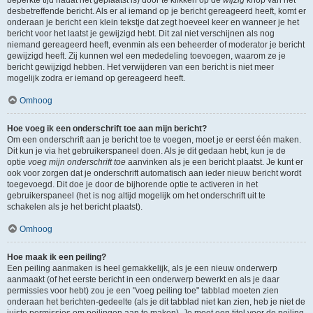
beperkte tijd nadat het geplaatst is) door te klikken op de
wijzig
knop van het
desbetreffende bericht. Als er al iemand op je bericht gereageerd heeft, komt er
onderaan je bericht een klein tekstje dat zegt hoeveel keer en wanneer je het
bericht voor het laatst je gewijzigd hebt. Dit zal niet verschijnen als nog
niemand gereageerd heeft, evenmin als een beheerder of moderator je bericht
gewijzigd heeft. Zij kunnen wel een mededeling toevoegen, waarom ze je
bericht gewijzigd hebben. Het verwijderen van een bericht is niet meer
mogelijk zodra er iemand op gereageerd heeft.
Omhoog
Hoe voeg ik een onderschrift toe aan mijn bericht?
Om een onderschrift aan je bericht toe te voegen, moet je er eerst één maken.
Dit kun je via het gebruikerspaneel doen. Als je dit gedaan hebt, kun je de
optie
voeg mijn onderschrift toe
aanvinken als je een bericht plaatst. Je kunt er
ook voor zorgen dat je onderschrift automatisch aan ieder nieuw bericht wordt
toegevoegd. Dit doe je door de bijhorende optie te activeren in het
gebruikerspaneel (het is nog altijd mogelijk om het onderschrift uit te
schakelen als je het bericht plaatst).
Omhoog
Hoe maak ik een peiling?
Een peiling aanmaken is heel gemakkelijk, als je een nieuw onderwerp
aanmaakt (of het eerste bericht in een onderwerp bewerkt en als je daar
permissies voor hebt) zou je een "voeg peiling toe" tabblad moeten zien
onderaan het berichten-gedeelte (als je dit tabblad niet kan zien, heb je niet de