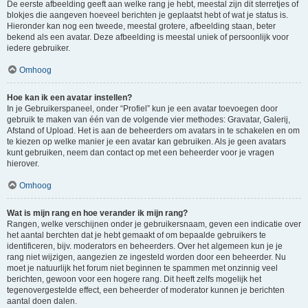
De eerste afbeelding geeft aan welke rang je hebt, meestal zijn dit sterretjes of
blokjes die aangeven hoeveel berichten je geplaatst hebt of wat je status is.
Hieronder kan nog een tweede, meestal grotere, afbeelding staan, beter
bekend als een avatar. Deze afbeelding is meestal uniek of persoonlijk voor
iedere gebruiker.
Omhoog
Hoe kan ik een avatar instellen?
In je Gebruikerspaneel, onder “Profiel” kun je een avatar toevoegen door
gebruik te maken van één van de volgende vier methodes: Gravatar, Galerij,
Afstand of Upload. Het is aan de beheerders om avatars in te schakelen en om
te kiezen op welke manier je een avatar kan gebruiken. Als je geen avatars
kunt gebruiken, neem dan contact op met een beheerder voor je vragen
hierover.
Omhoog
Wat is mijn rang en hoe verander ik mijn rang?
Rangen, welke verschijnen onder je gebruikersnaam, geven een indicatie over
het aantal berchten dat je hebt gemaakt of om bepaalde gebruikers te
identificeren, bijv. moderators en beheerders. Over het algemeen kun je je
rang niet wijzigen, aangezien ze ingesteld worden door een beheerder. Nu
moet je natuurlijk het forum niet beginnen te spammen met onzinnig veel
berichten, gewoon voor een hogere rang. Dit heeft zelfs mogelijk het
tegenovergestelde effect, een beheerder of moderator kunnen je berichten
aantal doen dalen.