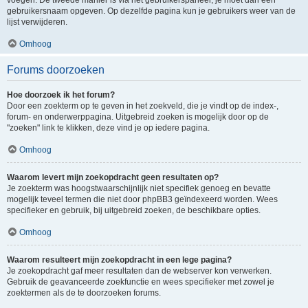
voegen. De tweede manier is via het gebruikerspaneel, je moet dan een
gebruikersnaam opgeven. Op dezelfde pagina kun je gebruikers weer van de
lijst verwijderen.
Omhoog
Forums doorzoeken
Hoe doorzoek ik het forum?
Door een zoekterm op te geven in het zoekveld, die je vindt op de index-,
forum- en onderwerppagina. Uitgebreid zoeken is mogelijk door op de
"zoeken" link te klikken, deze vind je op iedere pagina.
Omhoog
Waarom levert mijn zoekopdracht geen resultaten op?
Je zoekterm was hoogstwaarschijnlijk niet specifiek genoeg en bevatte
mogelijk teveel termen die niet door phpBB3 geïndexeerd worden. Wees
specifieker en gebruik, bij uitgebreid zoeken, de beschikbare opties.
Omhoog
Waarom resulteert mijn zoekopdracht in een lege pagina?
Je zoekopdracht gaf meer resultaten dan de webserver kon verwerken.
Gebruik de geavanceerde zoekfunctie en wees specifieker met zowel je
zoektermen als de te doorzoeken forums.