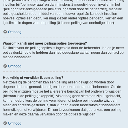
juiste permissies om peilingen aan te maken). Je moet een titel voor de peiling
invullen bij "peilingsvraag" en dan minstens 2 mogelijkheden invullen in het
"peilingopties"-tekstgedeelte (limiet is ingesteld door de beheerder), met elke
optie gescheiden door middel van een nieuwe regel. Je kunt ook instellen
hoeveel opties een gebruiker mag kiezen onder "opties per gebruiker" en een
tijdslimiet in dagen voor de peiling (0 is een peiling van oneindige duur).
Omhoog
Waarom kan ik niet meer peilingsopties toevoegen?
De limiet voor de peilingsopties is ingesteld door de beheerder. Indien je meer
opties denkt nodig te hebben dan het toegestane aantal, neem dan contact op
met de beheerder.
Omhoog
Hoe wijzig of verwijder ik een peiling?
Net zoals bij de berichten kan een peiling alleen gewijzigd worden door
degene die hem gemaakt heeft, en door een moderator of beheerder. Om de
peiling te wijzigen moet je het allereerste bericht van het onderwerp wijzigen
(hieraan is de peiling gekoppeld). Als er nog geen stemmen zijn uitgebracht,
kunnen gebruikers de peiling verwijderen of iedere peilingsoptie wijzigen.
Maar, als er reeds gestemd is, dan kunnen alleen moderators of beheerders
hem wijzigen of verwijderen. Dit om te voorkomen dat gebruikers een peiling
maken en deze daarna vervalsen door de opties te wijzigen.
Omhoog