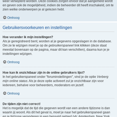
weer verwijderd worden. Deze cookies zorgen ervoor dat je aangemeld wordt
en geven ook de mogelijkheid, indien de beheerder dit heeft inschakeld, om te
zien welke onderwerpen je al gelezen hebt.
Omhoog
Gebruikersvoorkeuren en instellingen
Hoe verander ik mijn instellingen?
Als je geregistreerd bent, worden al je gegevens opgeslagen in de database.
Om ze te wijzigen moet je op de
gebruikerspaneel
link klikken (deze staat
meestal bovenaan op de pagina, maar dit kan verschillen), daarna kun je je
instellingen wijzigen.
Omhoog
Hoe kan ik onzichtbaar zijn in de online gebruikers lijst?
In het gebruikerspaneel onder "foruminstellingen", vind je de optie
Verberg
mijn online status
. Als je deze optie activeert zul je onzichtbaar zijn voor
iedereen, behalve voor beheerders, moderators en jezelf.
Omhoog
De tijden zijn niet correct!
Het is mogelijk dat de tijd die gegeven wordt van een andere tijdzone is dan
waarin jij woont. Als dit het geval is, moet je naar het gebruikerspaneel gaan
en je tijdzone veranderen in een bepaald gebied (vb: Amsterdam, New York,