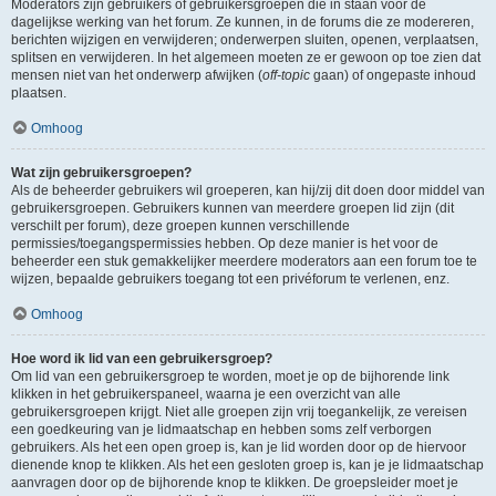
Moderators zijn gebruikers of gebruikersgroepen die in staan voor de
dagelijkse werking van het forum. Ze kunnen, in de forums die ze modereren,
berichten wijzigen en verwijderen; onderwerpen sluiten, openen, verplaatsen,
splitsen en verwijderen. In het algemeen moeten ze er gewoon op toe zien dat
mensen niet van het onderwerp afwijken (
off-topic
gaan) of ongepaste inhoud
plaatsen.
Omhoog
Wat zijn gebruikersgroepen?
Als de beheerder gebruikers wil groeperen, kan hij/zij dit doen door middel van
gebruikersgroepen. Gebruikers kunnen van meerdere groepen lid zijn (dit
verschilt per forum), deze groepen kunnen verschillende
permissies/toegangspermissies hebben. Op deze manier is het voor de
beheerder een stuk gemakkelijker meerdere moderators aan een forum toe te
wijzen, bepaalde gebruikers toegang tot een privéforum te verlenen, enz.
Omhoog
Hoe word ik lid van een gebruikersgroep?
Om lid van een gebruikersgroep te worden, moet je op de bijhorende link
klikken in het gebruikerspaneel, waarna je een overzicht van alle
gebruikersgroepen krijgt. Niet alle groepen zijn vrij toegankelijk, ze vereisen
een goedkeuring van je lidmaatschap en hebben soms zelf verborgen
gebruikers. Als het een open groep is, kan je lid worden door op de hiervoor
dienende knop te klikken. Als het een gesloten groep is, kan je je lidmaatschap
aanvragen door op de bijhorende knop te klikken. De groepsleider moet je