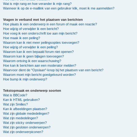
Wat is mijn rang en hoe verander ik mijn rang?
Wanneer ik op de e-maillink van een gebruiker klik, moet ik me aanmelden?
Vragen in verband met het plaatsen van berichten
Hoe plaats ik een onderwerp in een forum of maak een reactie?
Hoe wijzig of verwijder ik een bericht?
Hoe voeg ik een onderschrift toe aan mijn bericht?
Hoe maak ik een peiling?
Waarom kan ik niet meer peilingsopties toevoegen?
Hoe wijzig of verwijder ik een peiling?
Waarom kan ik een bepaald forum niet openen?
Waarom kan ik geen bijlagen toevoegen?
Waarom ontving ik een waarschuwing?
Hoe kan ik berichten aan een moderator melden?
Waarvoor dient de "Opslaan"-knop bij het plaatsen van een bericht?
Waarom moet mijn bericht goedgekeurd worden?
Hoe bump ik mijn onderwerp?
Tekstopmaak en onderwerp soorten
Wat is BBCode?
Kan ik HTML gebruiken?
Wat zijn Smilies?
Kan ik afbeeldingen plaatsen?
Wat zijn globale mededelingen?
Wat zijn mededelingen?
Wat zijn sticky onderwerpen?
Wat zijn gesloten onderwerpen?
Wat zijn onderwerpiconen?