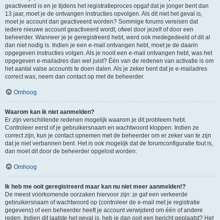
geactiveerd is en je tijdens het registratieproces opgaf dat je jonger bent dan
13 jaar, moet je de ontvangen instructies opvolgen. Als dit niet het geval is,
moet je account dan geactiveerd worden? Sommige forums vereisen dat
iedere nieuwe account geactiveerd wordt, ofwel door jezelf of door een
beheerder. Wanneer je je geregistreerd hebt, werd ook medegedeeld of dit al
dan niet nodig is. Indien je een e-mail ontvangen hebt, moet je de daarin
opgegeven instructies volgen. Als je nooit een e-mail ontvangen hebt, was het
opgegeven e-mailadres dan wel juist? Één van de redenen van activatie is om
het aantal valse accounts te doen dalen. Als je zeker bent dat je e-mailadres
correct was, neem dan contact op met de beheerder.
Omhoog
Waarom kan ik niet aanmelden?
Er zijn verschillende redenen mogelijk waarom je dit probleem hebt.
Controleer eerst of je gebruikersnaam en wachtwoord kloppen. Indien ze
correct zijn, kun je contact opnemen met de beheerder om er zeker van te zijn
dat je niet verbannen bent. Het is ook mogelijk dat de forumconfiguratie fout is,
dan moet dit door de beheerder opgelost worden.
Omhoog
Ik heb me ooit geregistreerd maar kan nu niet meer aanmelden!?
De meest voorkomende oorzaken hiervoor zijn: je gaf een verkeerde
gebruikersnaam of wachtwoord op (controleer de e-mail met je registratie
gegevens) of een beheerder heeft je account verwijderd om één of andere
reden. Indien dit laatste het geval is, heb je dan ooit een bericht geplaatst? Het