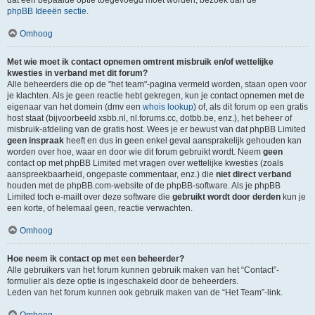
dat een bepaalde optie toegevoegd moet worden, bezoek dan de
phpBB Ideeën sectie
.
Omhoog
Met wie moet ik contact opnemen omtrent misbruik en/of wettelijke
kwesties in verband met dit forum?
Alle beheerders die op de "het team"-pagina vermeld worden, staan open voor
je klachten. Als je geen reactie hebt gekregen, kun je contact opnemen met de
eigenaar van het domein (dmv een
whois lookup
) of, als dit forum op een gratis
host staat (bijvoorbeeld xsbb.nl, nl.forums.cc, dotbb.be, enz.), het beheer of
misbruik-afdeling van de gratis host. Wees je er bewust van dat phpBB Limited
geen inspraak
heeft en dus in geen enkel geval aansprakelijk gehouden kan
worden over hoe, waar en door wie dit forum gebruikt wordt. Neem
geen
contact op met phpBB Limited met vragen over wettelijke kwesties (zoals
aanspreekbaarheid, ongepaste commentaar, enz.) die
niet direct verband
houden met de phpBB.com-website of de phpBB-software. Als je phpBB
Limited toch e-mailt over deze software die
gebruikt wordt door derden
kun je
een korte, of helemaal geen, reactie verwachten.
Omhoog
Hoe neem ik contact op met een beheerder?
Alle gebruikers van het forum kunnen gebruik maken van het “Contact”-
formulier als deze optie is ingeschakeld door de beheerders.
Leden van het forum kunnen ook gebruik maken van de “Het Team”-link.