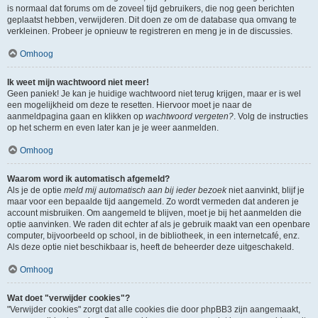
is normaal dat forums om de zoveel tijd gebruikers, die nog geen berichten
geplaatst hebben, verwijderen. Dit doen ze om de database qua omvang te
verkleinen. Probeer je opnieuw te registreren en meng je in de discussies.
Omhoog
Ik weet mijn wachtwoord niet meer!
Geen paniek! Je kan je huidige wachtwoord niet terug krijgen, maar er is wel
een mogelijkheid om deze te resetten. Hiervoor moet je naar de
aanmeldpagina gaan en klikken op
wachtwoord vergeten?
. Volg de instructies
op het scherm en even later kan je je weer aanmelden.
Omhoog
Waarom word ik automatisch afgemeld?
Als je de optie
meld mij automatisch aan bij ieder bezoek
niet aanvinkt, blijf je
maar voor een bepaalde tijd aangemeld. Zo wordt vermeden dat anderen je
account misbruiken. Om aangemeld te blijven, moet je bij het aanmelden die
optie aanvinken. We raden dit echter af als je gebruik maakt van een openbare
computer, bijvoorbeeld op school, in de bibliotheek, in een internetcafé, enz.
Als deze optie niet beschikbaar is, heeft de beheerder deze uitgeschakeld.
Omhoog
Wat doet "verwijder cookies"?
"Verwijder cookies" zorgt dat alle cookies die door phpBB3 zijn aangemaakt,