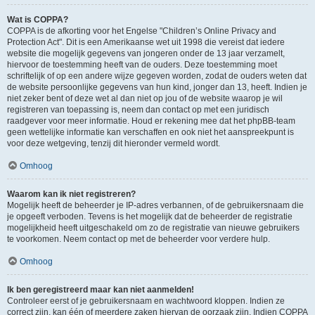
Wat is COPPA?
COPPA is de afkorting voor het Engelse "Children’s Online Privacy and
Protection Act". Dit is een Amerikaanse wet uit 1998 die vereist dat iedere
website die mogelijk gegevens van jongeren onder de 13 jaar verzamelt,
hiervoor de toestemming heeft van de ouders. Deze toestemming moet
schriftelijk of op een andere wijze gegeven worden, zodat de ouders weten dat
de website persoonlijke gegevens van hun kind, jonger dan 13, heeft. Indien je
niet zeker bent of deze wet al dan niet op jou of de website waarop je wil
registreren van toepassing is, neem dan contact op met een juridisch
raadgever voor meer informatie. Houd er rekening mee dat het phpBB-team
geen wettelijke informatie kan verschaffen en ook niet het aanspreekpunt is
voor deze wetgeving, tenzij dit hieronder vermeld wordt.
Omhoog
Waarom kan ik niet registreren?
Mogelijk heeft de beheerder je IP-adres verbannen, of de gebruikersnaam die
je opgeeft verboden. Tevens is het mogelijk dat de beheerder de registratie
mogelijkheid heeft uitgeschakeld om zo de registratie van nieuwe gebruikers
te voorkomen. Neem contact op met de beheerder voor verdere hulp.
Omhoog
Ik ben geregistreerd maar kan niet aanmelden!
Controleer eerst of je gebruikersnaam en wachtwoord kloppen. Indien ze
correct zijn, kan één of meerdere zaken hiervan de oorzaak zijn. Indien COPPA