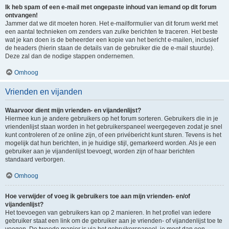
Ik heb spam of een e-mail met ongepaste inhoud van iemand op dit forum
ontvangen!
Jammer dat we dit moeten horen. Het e-mailformulier van dit forum werkt met
een aantal technieken om zenders van zulke berichten te traceren. Het beste
wat je kan doen is de beheerder een kopie van het bericht e-mailen, inclusief
de headers (hierin staan de details van de gebruiker die de e-mail stuurde).
Deze zal dan de nodige stappen ondernemen.
Omhoog
Vrienden en vijanden
Waarvoor dient mijn vrienden- en vijandenlijst?
Hiermee kun je andere gebruikers op het forum sorteren. Gebruikers die in je
vriendenlijst staan worden in het gebruikerspaneel weergegeven zodat je snel
kunt controleren of ze online zijn, of een privébericht kunt sturen. Tevens is het
mogelijk dat hun berichten, in je huidige stijl, gemarkeerd worden. Als je een
gebruiker aan je vijandenlijst toevoegt, worden zijn of haar berichten
standaard verborgen.
Omhoog
Hoe verwijder of voeg ik gebruikers toe aan mijn vrienden- en/of
vijandenlijst?
Het toevoegen van gebruikers kan op 2 manieren. In het profiel van iedere
gebruiker staat een link om de gebruiker aan je vrienden- of vijandenlijst toe te