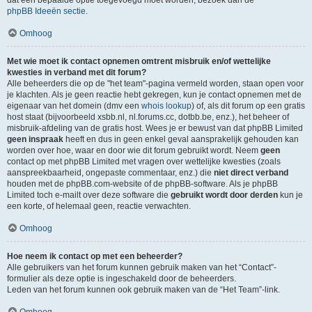
dat een bepaalde optie toegevoegd moet worden, bezoek dan de
phpBB Ideeën sectie
.
Omhoog
Met wie moet ik contact opnemen omtrent misbruik en/of wettelijke
kwesties in verband met dit forum?
Alle beheerders die op de "het team"-pagina vermeld worden, staan open voor
je klachten. Als je geen reactie hebt gekregen, kun je contact opnemen met de
eigenaar van het domein (dmv een
whois lookup
) of, als dit forum op een gratis
host staat (bijvoorbeeld xsbb.nl, nl.forums.cc, dotbb.be, enz.), het beheer of
misbruik-afdeling van de gratis host. Wees je er bewust van dat phpBB Limited
geen inspraak
heeft en dus in geen enkel geval aansprakelijk gehouden kan
worden over hoe, waar en door wie dit forum gebruikt wordt. Neem
geen
contact op met phpBB Limited met vragen over wettelijke kwesties (zoals
aanspreekbaarheid, ongepaste commentaar, enz.) die
niet direct verband
houden met de phpBB.com-website of de phpBB-software. Als je phpBB
Limited toch e-mailt over deze software die
gebruikt wordt door derden
kun je
een korte, of helemaal geen, reactie verwachten.
Omhoog
Hoe neem ik contact op met een beheerder?
Alle gebruikers van het forum kunnen gebruik maken van het “Contact”-
formulier als deze optie is ingeschakeld door de beheerders.
Leden van het forum kunnen ook gebruik maken van de “Het Team”-link.