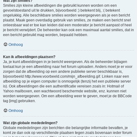
Wat zijn Smilies?
Smilies zijn kleine afbeeldingen die gebruikt kunnen worden om een
gevoelstoestand uit te drukken, bijvoorbeeld :) betekent blij, :( betekent
ongelukkig. Alle beschikbare smilies worden weergegeven als je een bericht
plaatst. Maak geen overdadig gebruik van smilies, ze maken een bericht snel
onleesbaar wat er toe kan leiden dat een moderator je bericht aanpast of heel
je bericht verwijdert. De beheerder kan ook een maximaal aantal smilies, dat in
een bericht gebruikt mag worden, bepaald hebben.
Omhoog
Kan ik afbeeldingen plaatsen?
Ja, je kunt afbeeldingen in je bericht weergeven. Als de beheerder bijlagen
toelaat kun je een afbeelding naar het forum uploaden. Anders moet je er voor
zorgen dat de afbeelding op een andere publieke server beschikbaar is,
bijvoorbeeld http://www.voorbeeld.com/mijn_afbeelding.gif. Linken naar een
afbeelding op je eigen computer is onmogelijk (tenzij het een publieke server
is). Ook afbeeldingen die een authentificatie vereisen zoals in: Hotmail of
Yahoo mailboxen, een wachtwoord beschermde website, enz. kunnen niet
worden weergegeven. Om een afbeelding weer te geven, moet je de BBCode
tag [img] gebruiken.
Omhoog
Wat zijn globale mededelingen?
Globale mededelingen zijn berichten die belangrijke informatie bevatten, je
komt ze dan ook op verschillende plaatsen tegen zoals bovenaan ieder forum