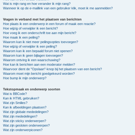
Wat is mijn rang en hoe verander ik mijn rang?
Wanneer ik op de e-maillink van een gebruiker klik, moet ik me aanmelden?
Vragen in verband met het plaatsen van berichten
Hoe plaats ik een onderwerp in een forum of maak een reactie?
Hoe wijzig of verwijder ik een bericht?
Hoe voeg ik een onderschrift toe aan mijn bericht?
Hoe maak ik een peiling?
Waarom kan ik niet meer peilingsopties toevoegen?
Hoe wijzig of verwijder ik een peiling?
Waarom kan ik een bepaald forum niet openen?
Waarom kan ik geen bijlagen toevoegen?
Waarom ontving ik een waarschuwing?
Hoe kan ik berichten aan een moderator melden?
Waarvoor dient de "Opslaan"-knop bij het plaatsen van een bericht?
Waarom moet mijn bericht goedgekeurd worden?
Hoe bump ik mijn onderwerp?
Tekstopmaak en onderwerp soorten
Wat is BBCode?
Kan ik HTML gebruiken?
Wat zijn Smilies?
Kan ik afbeeldingen plaatsen?
Wat zijn globale mededelingen?
Wat zijn mededelingen?
Wat zijn sticky onderwerpen?
Wat zijn gesloten onderwerpen?
Wat zijn onderwerpiconen?