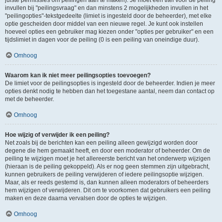
juiste permissies om peilingen aan te maken). Je moet een titel voor de peiling
invullen bij "peilingsvraag" en dan minstens 2 mogelijkheden invullen in het
"peilingopties"-tekstgedeelte (limiet is ingesteld door de beheerder), met elke
optie gescheiden door middel van een nieuwe regel. Je kunt ook instellen
hoeveel opties een gebruiker mag kiezen onder "opties per gebruiker" en een
tijdslimiet in dagen voor de peiling (0 is een peiling van oneindige duur).
Omhoog
Waarom kan ik niet meer peilingsopties toevoegen?
De limiet voor de peilingsopties is ingesteld door de beheerder. Indien je meer
opties denkt nodig te hebben dan het toegestane aantal, neem dan contact op
met de beheerder.
Omhoog
Hoe wijzig of verwijder ik een peiling?
Net zoals bij de berichten kan een peiling alleen gewijzigd worden door
degene die hem gemaakt heeft, en door een moderator of beheerder. Om de
peiling te wijzigen moet je het allereerste bericht van het onderwerp wijzigen
(hieraan is de peiling gekoppeld). Als er nog geen stemmen zijn uitgebracht,
kunnen gebruikers de peiling verwijderen of iedere peilingsoptie wijzigen.
Maar, als er reeds gestemd is, dan kunnen alleen moderators of beheerders
hem wijzigen of verwijderen. Dit om te voorkomen dat gebruikers een peiling
maken en deze daarna vervalsen door de opties te wijzigen.
Omhoog