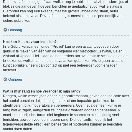
De eerste afbeelding geeft aan welke rang je hebt, meestal zijn dit sterretjes of
blokjes die aangeven hoeveel berichten je geplaatst hebt of wat je status is.
Hieronder kan nog een tweede, meestal grotere, afbeelding staan, beter
bekend als een avatar. Deze afbeelding is meestal uniek of persoonlijk voor
iedere gebruiker.
Omhoog
Hoe kan ik een avatar instellen?
In je Gebruikerspaneel, onder “Profiel” kun je een avatar toevoegen door
gebruik te maken van één van de volgende vier methodes: Gravatar, Galerij,
Afstand of Upload. Het is aan de beheerders om avatars in te schakelen en om
te kiezen op welke manier je een avatar kan gebruiken. Als je geen avatars
kunt gebruiken, neem dan contact op met een beheerder voor je vragen
hierover.
Omhoog
Wat is mijn rang en hoe verander ik mijn rang?
Rangen, welke verschijnen onder je gebruikersnaam, geven een indicatie over
het aantal berchten dat je hebt gemaakt of om bepaalde gebruikers te
identificeren, bijv. moderators en beheerders. Over het algemeen kun je je
rang niet wijzigen, aangezien ze ingesteld worden door een beheerder. Nu
moet je natuurlijk het forum niet beginnen te spammen met onzinnig veel
berichten, gewoon voor een hogere rang. Dit heeft zelfs mogelijk het
tegenovergestelde effect, een beheerder of moderator kunnen je berichten
aantal doen dalen.