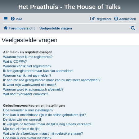
Het Praathuis - The House of Talks
V&A
Registreer
Aanmelden
Z
Forumoverzicht
Veelgestelde vragen
o
Veelgestelde vragen
e
k
Aanmeld- en registratievragen
Waarom moet ik me registreren?
Wat is COPPA?
Waarom kan ik niet registreren?
Ik ben geregistreerd maar kan niet aanmelden!
Waarom kan ik niet aanmelden?
Ik heb me ooit geregistreerd maar kan nu niet meer aanmelden!?
Ik weet mijn wachtwoord niet meer!
Waarom word ik automatisch afgemeld?
Wat doet "verwijder cookies"?
Gebruikersvoorkeuren en instellingen
Hoe verander ik mijn instellingen?
Hoe kan ik onzichtbaar zijn in de online gebruikers lijst?
De tijden zijn niet correct!
Ik wijzigde de tijdzone, maar de tijd is nog steeds verkeerd!
Mijn taal zit niet in de lijst!
Wat zijn de afbeeldingen naast mijn gebruikersnaam?
Hoe kan ik een avatar instellen?