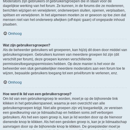
Moderators zijn gebruikers of gebruikersgroepen die in staan voor de
dagelijkse werking van het forum. Ze kunnen, in de forums die ze modereren,
berichten wijzigen en verwijderen; onderwerpen sluiten, openen, verplaatsen,
splitsen en verwijderen. In het algemeen moeten ze er gewoon op toe zien dat
mensen niet van het onderwerp afwijken (
off-topic
gaan) of ongepaste inhoud
plaatsen.
Omhoog
Wat zijn gebruikersgroepen?
Als de beheerder gebruikers wil groeperen, kan hij/zij dit doen door middel van
gebruikersgroepen. Gebruikers kunnen van meerdere groepen lid zijn (dit
verschilt per forum), deze groepen kunnen verschillende
permissies/toegangspermissies hebben. Op deze manier is het voor de
beheerder een stuk gemakkelijker meerdere moderators aan een forum toe te
wijzen, bepaalde gebruikers toegang tot een privéforum te verlenen, enz.
Omhoog
Hoe word ik lid van een gebruikersgroep?
Om lid van een gebruikersgroep te worden, moet je op de bijhorende link
klikken in het gebruikerspaneel, waarna je een overzicht van alle
gebruikersgroepen krijgt. Niet alle groepen zijn vrij toegankelijk, ze vereisen
een goedkeuring van je lidmaatschap en hebben soms zelf verborgen
gebruikers. Als het een open groep is, kan je lid worden door op de hiervoor
dienende knop te klikken. Als het een gesloten groep is, kan je je lidmaatschap
aanvragen door op de bijhorende knop te klikken. De groepsleider moet je