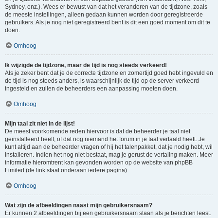
Sydney, enz.). Wees er bewust van dat het veranderen van de tijdzone, zoals
de meeste instellingen, alleen gedaan kunnen worden door geregistreerde
gebruikers. Als je nog niet geregistreerd bent is dit een goed moment om dit te
doen.
Omhoog
Ik wijzigde de tijdzone, maar de tijd is nog steeds verkeerd!
Als je zeker bent dat je de correcte tijdzone en zomertijd goed hebt ingevuld en
de tijd is nog steeds anders, is waarschijnlijk de tijd op de server verkeerd
ingesteld en zullen de beheerders een aanpassing moeten doen.
Omhoog
Mijn taal zit niet in de lijst!
De meest voorkomende reden hiervoor is dat de beheerder je taal niet
geïnstalleerd heeft, of dat nog niemand het forum in je taal vertaald heeft. Je
kunt altijd aan de beheerder vragen of hij het talenpakket, dat je nodig hebt, wil
installeren. Indien het nog niet bestaat, mag je gerust de vertaling maken. Meer
informatie hieromtrent kan gevonden worden op de website van phpBB
Limited (de link staat onderaan iedere pagina).
Omhoog
Wat zijn de afbeeldingen naast mijn gebruikersnaam?
Er kunnen 2 afbeeldingen bij een gebruikersnaam staan als je berichten leest.