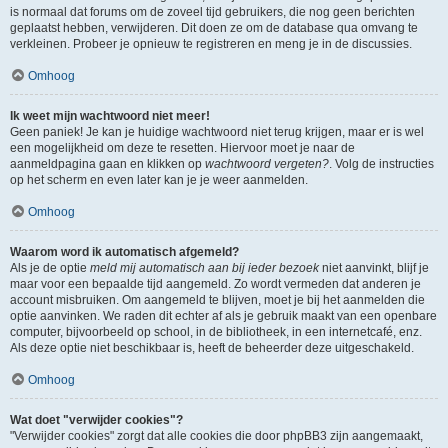
is normaal dat forums om de zoveel tijd gebruikers, die nog geen berichten
geplaatst hebben, verwijderen. Dit doen ze om de database qua omvang te
verkleinen. Probeer je opnieuw te registreren en meng je in de discussies.
Omhoog
Ik weet mijn wachtwoord niet meer!
Geen paniek! Je kan je huidige wachtwoord niet terug krijgen, maar er is wel
een mogelijkheid om deze te resetten. Hiervoor moet je naar de
aanmeldpagina gaan en klikken op
wachtwoord vergeten?
. Volg de instructies
op het scherm en even later kan je je weer aanmelden.
Omhoog
Waarom word ik automatisch afgemeld?
Als je de optie
meld mij automatisch aan bij ieder bezoek
niet aanvinkt, blijf je
maar voor een bepaalde tijd aangemeld. Zo wordt vermeden dat anderen je
account misbruiken. Om aangemeld te blijven, moet je bij het aanmelden die
optie aanvinken. We raden dit echter af als je gebruik maakt van een openbare
computer, bijvoorbeeld op school, in de bibliotheek, in een internetcafé, enz.
Als deze optie niet beschikbaar is, heeft de beheerder deze uitgeschakeld.
Omhoog
Wat doet "verwijder cookies"?
"Verwijder cookies" zorgt dat alle cookies die door phpBB3 zijn aangemaakt,