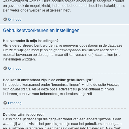
weer verwijderd worden. Deze cookies zorgen ervoor dat je aangemeld wordt
en geven ook de mogelijkheid, indien de beheerder dit heeft inschakeld, om te
zien welke onderwerpen je al gelezen hebt.
Omhoog
Gebruikersvoorkeuren en instellingen
Hoe verander ik mijn instellingen?
Als je geregistreerd bent, worden al je gegevens opgeslagen in de database.
Om ze te wijzigen moet je op de
gebruikerspaneel
link klikken (deze staat
meestal bovenaan op de pagina, maar dit kan verschillen), daarna kun je je
instellingen wijzigen.
Omhoog
Hoe kan ik onzichtbaar zijn in de online gebruikers lijst?
In het gebruikerspaneel onder "foruminstellingen", vind je de optie
Verberg
mijn online status
. Als je deze optie activeert zul je onzichtbaar zijn voor
iedereen, behalve voor beheerders, moderators en jezelf.
Omhoog
De tijden zijn niet correct!
Het is mogelijk dat de tijd die gegeven wordt van een andere tijdzone is dan
waarin jij woont. Als dit het geval is, moet je naar het gebruikerspaneel gaan
en je tijdzone veranderen in een bepaald gebied (vb: Amsterdam, New York,