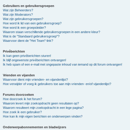
Gebruikers en gebruikersgroepen
Wat zijn Beheerders?
Wat zijn Moderators?
Wat zijn gebruikersgroepen?
Hoe word ik lid van een gebruikersgroep?
Hoe word ik een groepsleider?
Waarom staan verschillende gebruikersgroepen in een andere kleur?
Wat is de "Standaard gebruikersgroep"?
Waarvoor dient de "Het Team"-link?
Privéberichten
Ik kan geen privéberichten sturen!
Ik blijf ongewenste privéberichten ontvangen!
Ik heb spam of een e-mail met ongepaste inhoud van iemand op dit forum ontvangen!
Vrienden en vijanden
Waarvoor dient mijn vrienden- en vijandenlijst?
Hoe verwijder of voeg ik gebruikers toe aan mijn vrienden- en/of vijandenlijst?
Forums doorzoeken
Hoe doorzoek ik het forum?
Waarom levert mijn zoekopdracht geen resultaten op?
Waarom resulteert mijn zoekopdracht in een lege pagina?
Hoe zoek ik een gebruiker?
Hoe kan ik mijn eigen berichten en onderwerpen vinden?
Onderwerpabonnementen en bladwijzers