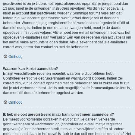
geactiveerd is en je tijdens het registratieproces opgaf dat je jonger bent dan
13 jaar, moet je de ontvangen instructies opvolgen. Als dit niet het geval is,
moet je account dan geactiveerd worden? Sommige forums vereisen dat
iedere nieuwe account geactiveerd wordt, ofwel door jezelf of door een
beheerder. Wanneer je je geregistreerd hebt, werd ook medegedeeld of dit al
dan niet nodig is. Indien je een e-mail ontvangen hebt, moet je de daarin
opgegeven instructies volgen. Als je nooit een e-mail ontvangen hebt, was het
opgegeven e-mailadres dan wel juist? Één van de redenen van activatie is om
het aantal valse accounts te doen dalen. Als je zeker bent dat je e-mailadres
correct was, neem dan contact op met de beheerder.
Omhoog
Waarom kan ik niet aanmelden?
Er zijn verschillende redenen mogelijk waarom je dit probleem hebt.
Controleer eerst of je gebruikersnaam en wachtwoord kloppen. Indien ze
correct zijn, kun je contact opnemen met de beheerder om er zeker van te zijn
dat je niet verbannen bent. Het is ook mogelijk dat de forumconfiguratie fout is,
dan moet dit door de beheerder opgelost worden.
Omhoog
Ik heb me ooit geregistreerd maar kan nu niet meer aanmelden!?
De meest voorkomende oorzaken hiervoor zijn: je gaf een verkeerde
gebruikersnaam of wachtwoord op (controleer de e-mail met je registratie
gegevens) of een beheerder heeft je account verwijderd om één of andere
reden. Indien dit laatste het geval is, heb je dan ooit een bericht geplaatst? Het