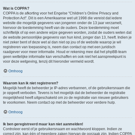
Wat is COPPA?
COPPA is de afkorting voor het Engelse "Children’s Online Privacy and
Protection Act". Dit is een Amerikaanse wet uit 1998 die vereist dat iedere
website die mogelijk gegevens van jongeren onder de 13 jaar verzamelt,
hiervoor de toestemming heeft van de ouders. Deze toestemming moet
schriftelijk of op een andere wijze gegeven worden, zodat de ouders weten dat
de website persoonlijke gegevens van hun kind, jonger dan 13, heeft. Indien je
niet zeker bent of deze wet al dan niet op jou of de website waarop je wil
registreren van toepassing is, neem dan contact op met een juridisch
raadgever voor meer informatie. Houd er rekening mee dat het phpBB-team
geen wettelijke informatie kan verschaffen en ook niet het aanspreekpunt is
voor deze wetgeving, tenzij dit hieronder vermeld wordt.
Omhoog
Waarom kan ik niet registreren?
Mogelijk heeft de beheerder je IP-adres verbannen, of de gebruikersnaam die
je opgeeft verboden. Tevens is het mogelijk dat de beheerder de registratie
mogelijkheid heeft uitgeschakeld om zo de registratie van nieuwe gebruikers
te voorkomen. Neem contact op met de beheerder voor verdere hulp.
Omhoog
Ik ben geregistreerd maar kan niet aanmelden!
Controleer eerst of je gebruikersnaam en wachtwoord kloppen. Indien ze
correct zijn, kan één of meerdere zaken hiervan de oorzaak zijn. Indien COPPA