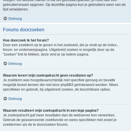
voegen. De tweede manier is via het gebruikerspaneel, je moet dan een
gebruikersnaam opgeven. Op dezelfde pagina kun je gebruikers weer van de
lijst verwijderen.
Omhoog
Forums doorzoeken
Hoe doorzoek ik het forum?
Door een zoekterm op te geven in het zoekveld, die je vindt op de index-,
forum- en onderwerppagina. Uitgebreid zoeken is mogelijk door op de
"zoeken" link te klikken, deze vind je op iedere pagina.
Omhoog
Waarom levert mijn zoekopdracht geen resultaten op?
Je zoekterm was hoogstwaarschijnlijk niet specifiek genoeg en bevatte
mogelijk teveel termen die niet door phpBB3 geïndexeerd worden. Wees
specifieker en gebruik, bij uitgebreid zoeken, de beschikbare opties.
Omhoog
Waarom resulteert mijn zoekopdracht in een lege pagina?
Je zoekopdracht gaf meer resultaten dan de webserver kon verwerken.
Gebruik de geavanceerde zoekfunctie en wees specifieker met zowel je
zoektermen als de te doorzoeken forums.