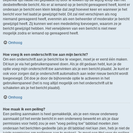
beperkte tijd nadat het geplaatst is) door te klikken op de
wijzig
knop van het
desbetreffende bericht. Als er al iemand op je bericht gereageerd heeft, komt er
onderaan je bericht een klein tekstje dat zegt hoeveel keer en wanneer je het
bericht voor het laatst je gewijzigd hebt. Dit zal niet verschijnen als nog
niemand gereageerd heeft, evenmin als een beheerder of moderator je bericht
gewijzigd heeft. Zij kunnen wel een mededeling toevoegen, waarom ze je
bericht gewijzigd hebben. Het verwijderen van een bericht is niet meer
mogelijk zodra er iemand op gereageerd heeft.
Omhoog
Hoe voeg ik een onderschrift toe aan mijn bericht?
Om een onderschrift aan je bericht toe te voegen, moet je er eerst één maken.
Dit kun je via het gebruikerspaneel doen. Als je dit gedaan hebt, kun je de
optie
voeg mijn onderschrift toe
aanvinken als je een bericht plaatst. Je kunt er
ook voor zorgen dat je onderschrift automatisch aan ieder nieuw bericht wordt
toegevoegd. Dit doe je door de bijhorende optie te activeren in het
gebruikerspaneel (het is nog altijd mogelijk om het onderschrift uit te
schakelen als je het bericht plaatst).
Omhoog
Hoe maak ik een peiling?
Een peiling aanmaken is heel gemakkelijk, als je een nieuw onderwerp
aanmaakt (of het eerste bericht in een onderwerp bewerkt en als je daar
permissies voor hebt) zou je een "voeg peiling toe" tabblad moeten zien
onderaan het berichten-gedeelte (als je dit tabblad niet kan zien, heb je niet de