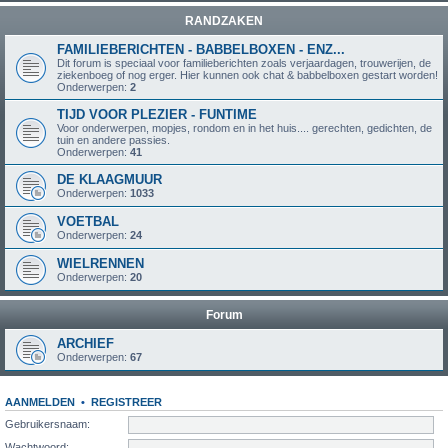
RANDZAKEN
FAMILIEBERICHTEN - BABBELBOXEN - ENZ...
Dit forum is speciaal voor familieberichten zoals verjaardagen, trouwerijen, de
ziekenboeg of nog erger. Hier kunnen ook chat & babbelboxen gestart worden!
Onderwerpen:
2
TIJD VOOR PLEZIER - FUNTIME
Voor onderwerpen, mopjes, rondom en in het huis.... gerechten, gedichten, de
tuin en andere passies.
Onderwerpen:
41
DE KLAAGMUUR
Onderwerpen:
1033
VOETBAL
Onderwerpen:
24
WIELRENNEN
Onderwerpen:
20
Forum
ARCHIEF
Onderwerpen:
67
AANMELDEN
•
REGISTREER
Gebruikersnaam:
Wachtwoord: