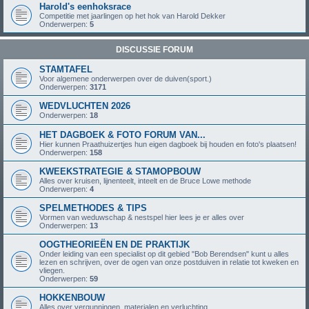
Harold's eenhoksrace
Competitie met jaarlingen op het hok van Harold Dekker
Onderwerpen:
5
DISCUSSIE FORUM
STAMTAFEL
Voor algemene onderwerpen over de duiven(sport.)
Onderwerpen:
3171
WEDVLUCHTEN 2026
Onderwerpen:
18
HET DAGBOEK & FOTO FORUM VAN...
Hier kunnen Praathuizertjes hun eigen dagboek bij houden en foto's plaatsen!
Onderwerpen:
158
KWEEKSTRATEGIE & STAMOPBOUW
Alles over kruisen, lijnenteelt, inteelt en de Bruce Lowe methode
Onderwerpen:
4
SPELMETHODES & TIPS
Vormen van weduwschap & nestspel hier lees je er alles over
Onderwerpen:
13
OOGTHEORIEËN EN DE PRAKTIJK
Onder leiding van een specialist op dit gebied "Bob Berendsen" kunt u alles
lezen en schrijven, over de ogen van onze postduiven in relatie tot kweken en
vliegen.
Onderwerpen:
59
HOKKENBOUW
Alles over vergunningen, materialen en verluchting