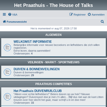
Het Praathuis - The House of Talks
V&A
Registreer
Aanmelden
Z
Forumoverzicht
o
Het is momenteel vr aug 07, 2026 17:58
e
ALGEMEEN
k
WELKOMST INFORMATIE
Belangrijke informatie voor nieuwe bezoekers en liefhebbers die zich willen
registreren.
Eerst lezen, daarna aanmelden!
Onderwerpen:
4
VEILINGEN - MARKT - SPORTNIEUWS
DUIVEN & BONNENVEILINGEN
Duiven & bonnenveilingen
Onderwerpen:
29
PRAATHUIS COMPETITIES
Het Praathuis DUIVENRUILCLUB
"Alleen voor echte liefhebbers!" Betere duiven op uw hok? Nieuwe
uitdagingen? Duivensport doe je met z'n allen... Blijf dus niet aan de kant zitten
treuren over hoe slecht het gaat, maar schrijf u in en doe mee!
Onderwerpen:
15