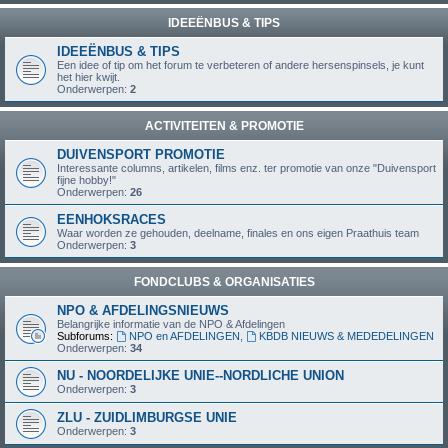
IDEEËNBUS & TIPS
IDEEËNBUS & TIPS
Een idee of tip om het forum te verbeteren of andere hersenspinsels, je kunt
het hier kwijt.
Onderwerpen:
2
ACTIVITEITEN & PROMOTIE
DUIVENSPORT PROMOTIE
Interessante columns, artikelen, films enz. ter promotie van onze "Duivensport
fijne hobby!"
Onderwerpen:
26
EENHOKSRACES
Waar worden ze gehouden, deelname, finales en ons eigen Praathuis team
Onderwerpen:
3
FONDCLUBS & ORGANISATIES
NPO & AFDELINGSNIEUWS
Belangrijke informatie van de NPO & Afdelingen
Subforums:
NPO en AFDELINGEN
,
KBDB NIEUWS & MEDEDELINGEN
Onderwerpen:
34
NU - NOORDELIJKE UNIE--NORDLICHE UNION
Onderwerpen:
3
ZLU - ZUIDLIMBURGSE UNIE
Onderwerpen:
3