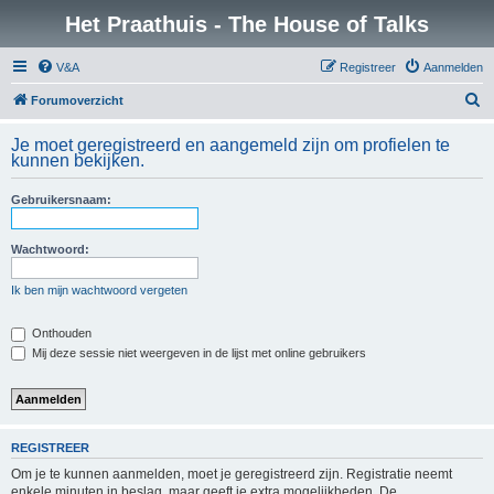
Het Praathuis - The House of Talks
V&A
Registreer
Aanmelden
Z
Forumoverzicht
o
Je moet geregistreerd en aangemeld zijn om profielen te
e
kunnen bekijken.
k
Gebruikersnaam:
Wachtwoord:
Ik ben mijn wachtwoord vergeten
Onthouden
Mij deze sessie niet weergeven in de lijst met online gebruikers
REGISTREER
Om je te kunnen aanmelden, moet je geregistreerd zijn. Registratie neemt
enkele minuten in beslag, maar geeft je extra mogelijkheden. De