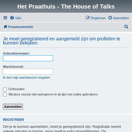
Het Praathuis - The House of Talks
V&A
Registreer
Aanmelden
Z
Forumoverzicht
o
Je moet geregistreerd en aangemeld zijn om profielen te
e
kunnen bekijken.
k
Gebruikersnaam:
Wachtwoord:
Ik ben mijn wachtwoord vergeten
Onthouden
Mij deze sessie niet weergeven in de lijst met online gebruikers
REGISTREER
Om je te kunnen aanmelden, moet je geregistreerd zijn. Registratie neemt
enkele minuten in beslag, maar geeft je extra mogelijkheden. De