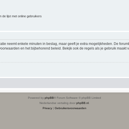
 de lijst met online gebruikers
ratie neemt enkele minuten in beslag, maar geeft je extra mogelijkheden. De foru
voorwaarden en het bijbehorend beleid. Bekijk ook de regels als je gebruik maakt v
Powered by
phpBB
® Forum Software © phpBB Limited
Nederlandse vertaling door
phpBB.nl
.
Privacy
|
Gebruikersvoorwaarden