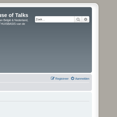
use of Talks
Zoek
Uitgebreid zoeken
an België & Nederland,
" THUISBASIS van de
Registreer
Aanmelden