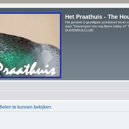
Het Praathuis - The Ho
Het grootste & gezelligste postduiven forum v
waar "Duivensport een nog fijnere hobby is!
DUIVENRUILCLUB!
ielen te kunnen bekijken.