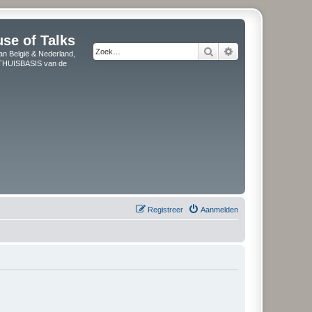
use of Talks
Zoek
Uitgebreid zoeken
an België & Nederland,
" THUISBASIS van de
Registreer
Aanmelden