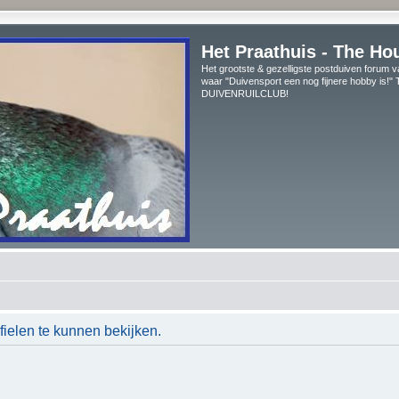
Het Praathuis - The Ho
Het grootste & gezelligste postduiven forum v
waar "Duivensport een nog fijnere hobby is!
DUIVENRUILCLUB!
ielen te kunnen bekijken.