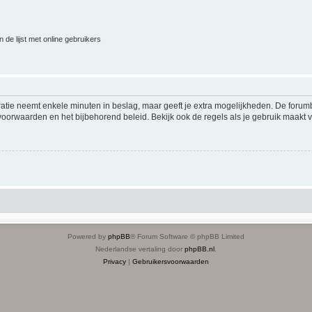
 de lijst met online gebruikers
ratie neemt enkele minuten in beslag, maar geeft je extra mogelijkheden. De foru
voorwaarden en het bijbehorend beleid. Bekijk ook de regels als je gebruik maakt v
Powered by
phpBB
® Forum Software © phpBB Limited
Nederlandse vertaling door
phpBB.nl
.
Privacy
|
Gebruikersvoorwaarden