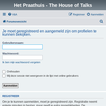
Het Praathuis - The House of Talks
V&A
Registreer
Aanmelden
Z
Forumoverzicht
o
Je moet geregistreerd en aangemeld zijn om profielen te
e
kunnen bekijken.
k
Gebruikersnaam:
Wachtwoord:
Ik ben mijn wachtwoord vergeten
Onthouden
Mij deze sessie niet weergeven in de lijst met online gebruikers
REGISTREER
Om je te kunnen aanmelden, moet je geregistreerd zijn. Registratie neemt
enkele minuten in beslag, maar geeft je extra mogelijkheden. De