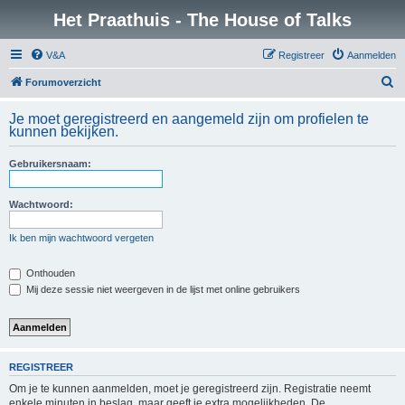
Het Praathuis - The House of Talks
V&A
Registreer
Aanmelden
Z
Forumoverzicht
o
Je moet geregistreerd en aangemeld zijn om profielen te
e
kunnen bekijken.
k
Gebruikersnaam:
Wachtwoord:
Ik ben mijn wachtwoord vergeten
Onthouden
Mij deze sessie niet weergeven in de lijst met online gebruikers
REGISTREER
Om je te kunnen aanmelden, moet je geregistreerd zijn. Registratie neemt
enkele minuten in beslag, maar geeft je extra mogelijkheden. De