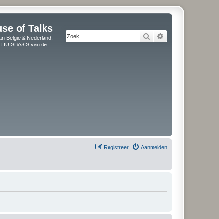
use of Talks
Zoek
Uitgebreid zoeken
an België & Nederland,
" THUISBASIS van de
Registreer
Aanmelden