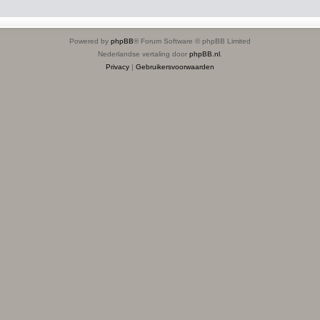
Powered by
phpBB
® Forum Software © phpBB Limited
Nederlandse vertaling door
phpBB.nl
.
Privacy
|
Gebruikersvoorwaarden