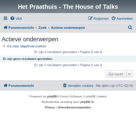
Het Praathuis - The House of Talks
V&A
Registreer
Aanmelden
Z
Forumoverzicht
Zoek
Actieve onderwerpen
o
Actieve onderwerpen
e
Ga naar uitgebreid zoeken
k
Er zijn 0 resultaten gevonden • Pagina
1
van
1
Er zijn geen resultaten gevonden.
Er zijn 0 resultaten gevonden • Pagina
1
van
1
Ga naar
Forumoverzicht
Verwijder cookies
Alle tijden zijn
UTC+02:00
Powered by
phpBB
® Forum Software © phpBB Limited
Nederlandse vertaling door
phpBB.nl
.
Privacy
|
Gebruikersvoorwaarden