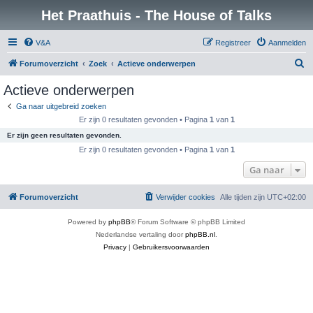
Het Praathuis - The House of Talks
V&A
Registreer
Aanmelden
Z
Forumoverzicht
Zoek
Actieve onderwerpen
o
Actieve onderwerpen
e
Ga naar uitgebreid zoeken
k
Er zijn 0 resultaten gevonden • Pagina
1
van
1
Er zijn geen resultaten gevonden.
Er zijn 0 resultaten gevonden • Pagina
1
van
1
Ga naar
Forumoverzicht
Verwijder cookies
Alle tijden zijn
UTC+02:00
Powered by
phpBB
® Forum Software © phpBB Limited
Nederlandse vertaling door
phpBB.nl
.
Privacy
|
Gebruikersvoorwaarden