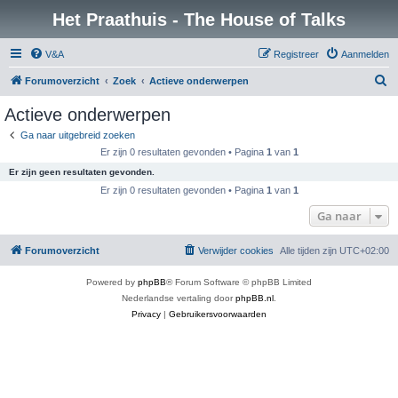
Het Praathuis - The House of Talks
V&A
Registreer
Aanmelden
Z
Forumoverzicht
Zoek
Actieve onderwerpen
o
Actieve onderwerpen
e
Ga naar uitgebreid zoeken
k
Er zijn 0 resultaten gevonden • Pagina
1
van
1
Er zijn geen resultaten gevonden.
Er zijn 0 resultaten gevonden • Pagina
1
van
1
Ga naar
Forumoverzicht
Verwijder cookies
Alle tijden zijn
UTC+02:00
Powered by
phpBB
® Forum Software © phpBB Limited
Nederlandse vertaling door
phpBB.nl
.
Privacy
|
Gebruikersvoorwaarden