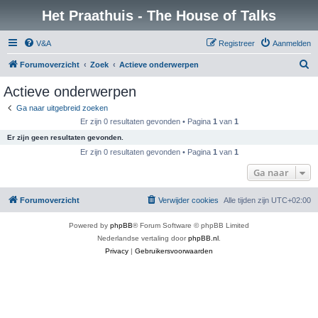
Het Praathuis - The House of Talks
V&A
Registreer
Aanmelden
Z
Forumoverzicht
Zoek
Actieve onderwerpen
o
Actieve onderwerpen
e
Ga naar uitgebreid zoeken
k
Er zijn 0 resultaten gevonden • Pagina
1
van
1
Er zijn geen resultaten gevonden.
Er zijn 0 resultaten gevonden • Pagina
1
van
1
Ga naar
Forumoverzicht
Verwijder cookies
Alle tijden zijn
UTC+02:00
Powered by
phpBB
® Forum Software © phpBB Limited
Nederlandse vertaling door
phpBB.nl
.
Privacy
|
Gebruikersvoorwaarden