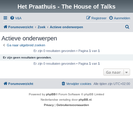
Het Praathuis - The House of Talks
V&A
Registreer
Aanmelden
Z
Forumoverzicht
Zoek
Actieve onderwerpen
o
Actieve onderwerpen
e
Ga naar uitgebreid zoeken
k
Er zijn 0 resultaten gevonden • Pagina
1
van
1
Er zijn geen resultaten gevonden.
Er zijn 0 resultaten gevonden • Pagina
1
van
1
Ga naar
Forumoverzicht
Verwijder cookies
Alle tijden zijn
UTC+02:00
Powered by
phpBB
® Forum Software © phpBB Limited
Nederlandse vertaling door
phpBB.nl
.
Privacy
|
Gebruikersvoorwaarden