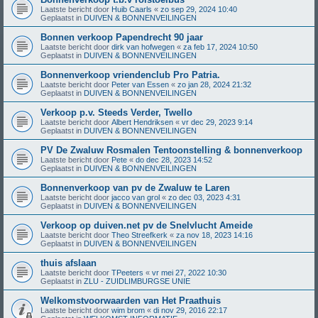
Laatste bericht door
Huib Caarls
«
zo sep 29, 2024 10:40
Geplaatst in
DUIVEN & BONNENVEILINGEN
Bonnen verkoop Papendrecht 90 jaar
Laatste bericht door
dirk van hofwegen
«
za feb 17, 2024 10:50
Geplaatst in
DUIVEN & BONNENVEILINGEN
Bonnenverkoop vriendenclub Pro Patria.
Laatste bericht door
Peter van Essen
«
zo jan 28, 2024 21:32
Geplaatst in
DUIVEN & BONNENVEILINGEN
Verkoop p.v. Steeds Verder, Twello
Laatste bericht door
Albert Hendriksen
«
vr dec 29, 2023 9:14
Geplaatst in
DUIVEN & BONNENVEILINGEN
PV De Zwaluw Rosmalen Tentoonstelling & bonnenverkoop
Laatste bericht door
Pete
«
do dec 28, 2023 14:52
Geplaatst in
DUIVEN & BONNENVEILINGEN
Bonnenverkoop van pv de Zwaluw te Laren
Laatste bericht door
jacco van grol
«
zo dec 03, 2023 4:31
Geplaatst in
DUIVEN & BONNENVEILINGEN
Verkoop op duiven.net pv de Snelvlucht Ameide
Laatste bericht door
Theo Streefkerk
«
za nov 18, 2023 14:16
Geplaatst in
DUIVEN & BONNENVEILINGEN
thuis afslaan
Laatste bericht door
TPeeters
«
vr mei 27, 2022 10:30
Geplaatst in
ZLU - ZUIDLIMBURGSE UNIE
Welkomstvoorwaarden van Het Praathuis
Laatste bericht door
wim brom
«
di nov 29, 2016 22:17