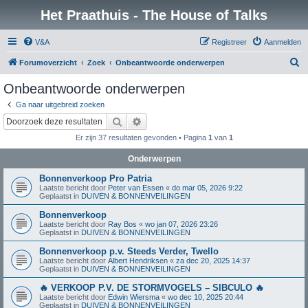
Het Praathuis - The House of Talks
V&A
Registreer
Aanmelden
Z
Forumoverzicht
Zoek
Onbeantwoorde onderwerpen
o
Onbeantwoorde onderwerpen
e
Ga naar uitgebreid zoeken
k
Zoek
Uitgebreid zoeken
Er zijn 37 resultaten gevonden • Pagina
1
van
1
Onderwerpen
Bonnenverkoop Pro Patria
Laatste bericht door
Peter van Essen
«
do mar 05, 2026 9:22
Geplaatst in
DUIVEN & BONNENVEILINGEN
Bonnenverkoop
Laatste bericht door
Ray Bos
«
wo jan 07, 2026 23:26
Geplaatst in
DUIVEN & BONNENVEILINGEN
Bonnenverkoop p.v. Steeds Verder, Twello
Laatste bericht door
Albert Hendriksen
«
za dec 20, 2025 14:37
Geplaatst in
DUIVEN & BONNENVEILINGEN
🔥 VERKOOP P.V. DE STORMVOGELS – SIBCULO 🔥
Laatste bericht door
Edwin Wiersma
«
wo dec 10, 2025 20:44
Geplaatst in
DUIVEN & BONNENVEILINGEN