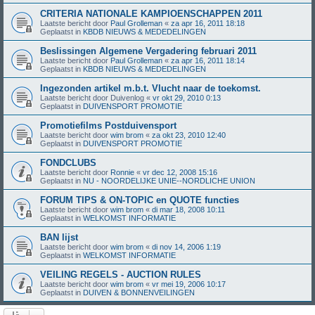
CRITERIA NATIONALE KAMPIOENSCHAPPEN 2011
Laatste bericht door
Paul Grolleman
«
za apr 16, 2011 18:18
Geplaatst in
KBDB NIEUWS & MEDEDELINGEN
Beslissingen Algemene Vergadering februari 2011
Laatste bericht door
Paul Grolleman
«
za apr 16, 2011 18:14
Geplaatst in
KBDB NIEUWS & MEDEDELINGEN
Ingezonden artikel m.b.t. Vlucht naar de toekomst.
Laatste bericht door
Duivenlog
«
vr okt 29, 2010 0:13
Geplaatst in
DUIVENSPORT PROMOTIE
Promotiefilms Postduivensport
Laatste bericht door
wim brom
«
za okt 23, 2010 12:40
Geplaatst in
DUIVENSPORT PROMOTIE
FONDCLUBS
Laatste bericht door
Ronnie
«
vr dec 12, 2008 15:16
Geplaatst in
NU - NOORDELIJKE UNIE--NORDLICHE UNION
FORUM TIPS & ON-TOPIC en QUOTE functies
Laatste bericht door
wim brom
«
di mar 18, 2008 10:11
Geplaatst in
WELKOMST INFORMATIE
BAN lijst
Laatste bericht door
wim brom
«
di nov 14, 2006 1:19
Geplaatst in
WELKOMST INFORMATIE
VEILING REGELS - AUCTION RULES
Laatste bericht door
wim brom
«
vr mei 19, 2006 10:17
Geplaatst in
DUIVEN & BONNENVEILINGEN