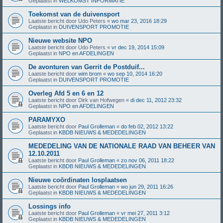
Geplaatst in
WELKOMST INFORMATIE
Toekomst van de duivensport
Laatste bericht door
Udo Peters
«
wo mar 23, 2016 18:29
Geplaatst in
DUIVENSPORT PROMOTIE
Nieuwe website NPO
Laatste bericht door
Udo Peters
«
vr dec 19, 2014 15:09
Geplaatst in
NPO en AFDELINGEN
De avonturen van Gerrit de Postduif...
Laatste bericht door
wim brom
«
wo sep 10, 2014 16:20
Geplaatst in
DUIVENSPORT PROMOTIE
Overleg Afd 5 en 6 en 12
Laatste bericht door
Dirk van Hofwegen
«
di dec 11, 2012 23:32
Geplaatst in
NPO en AFDELINGEN
PARAMYXO
Laatste bericht door
Paul Grolleman
«
do feb 02, 2012 13:22
Geplaatst in
KBDB NIEUWS & MEDEDELINGEN
MEDEDELING VAN DE NATIONALE RAAD VAN BEHEER VAN
12.10.2011
Laatste bericht door
Paul Grolleman
«
zo nov 06, 2011 18:22
Geplaatst in
KBDB NIEUWS & MEDEDELINGEN
Nieuwe coördinaten losplaatsen
Laatste bericht door
Paul Grolleman
«
wo jun 29, 2011 16:26
Geplaatst in
KBDB NIEUWS & MEDEDELINGEN
Lossings info
Laatste bericht door
Paul Grolleman
«
vr mei 27, 2011 3:12
Geplaatst in
KBDB NIEUWS & MEDEDELINGEN