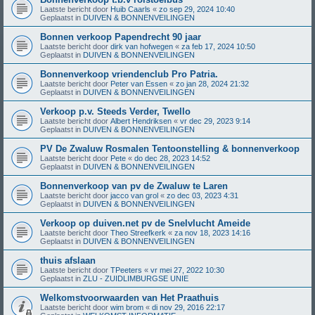
Laatste bericht door
Huib Caarls
«
zo sep 29, 2024 10:40
Geplaatst in
DUIVEN & BONNENVEILINGEN
Bonnen verkoop Papendrecht 90 jaar
Laatste bericht door
dirk van hofwegen
«
za feb 17, 2024 10:50
Geplaatst in
DUIVEN & BONNENVEILINGEN
Bonnenverkoop vriendenclub Pro Patria.
Laatste bericht door
Peter van Essen
«
zo jan 28, 2024 21:32
Geplaatst in
DUIVEN & BONNENVEILINGEN
Verkoop p.v. Steeds Verder, Twello
Laatste bericht door
Albert Hendriksen
«
vr dec 29, 2023 9:14
Geplaatst in
DUIVEN & BONNENVEILINGEN
PV De Zwaluw Rosmalen Tentoonstelling & bonnenverkoop
Laatste bericht door
Pete
«
do dec 28, 2023 14:52
Geplaatst in
DUIVEN & BONNENVEILINGEN
Bonnenverkoop van pv de Zwaluw te Laren
Laatste bericht door
jacco van grol
«
zo dec 03, 2023 4:31
Geplaatst in
DUIVEN & BONNENVEILINGEN
Verkoop op duiven.net pv de Snelvlucht Ameide
Laatste bericht door
Theo Streefkerk
«
za nov 18, 2023 14:16
Geplaatst in
DUIVEN & BONNENVEILINGEN
thuis afslaan
Laatste bericht door
TPeeters
«
vr mei 27, 2022 10:30
Geplaatst in
ZLU - ZUIDLIMBURGSE UNIE
Welkomstvoorwaarden van Het Praathuis
Laatste bericht door
wim brom
«
di nov 29, 2016 22:17