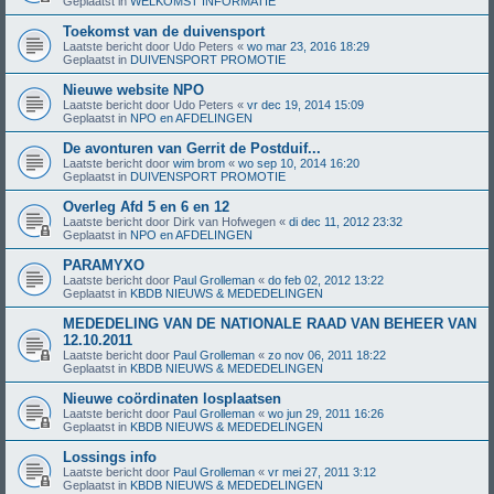
Geplaatst in
WELKOMST INFORMATIE
Toekomst van de duivensport
Laatste bericht door
Udo Peters
«
wo mar 23, 2016 18:29
Geplaatst in
DUIVENSPORT PROMOTIE
Nieuwe website NPO
Laatste bericht door
Udo Peters
«
vr dec 19, 2014 15:09
Geplaatst in
NPO en AFDELINGEN
De avonturen van Gerrit de Postduif...
Laatste bericht door
wim brom
«
wo sep 10, 2014 16:20
Geplaatst in
DUIVENSPORT PROMOTIE
Overleg Afd 5 en 6 en 12
Laatste bericht door
Dirk van Hofwegen
«
di dec 11, 2012 23:32
Geplaatst in
NPO en AFDELINGEN
PARAMYXO
Laatste bericht door
Paul Grolleman
«
do feb 02, 2012 13:22
Geplaatst in
KBDB NIEUWS & MEDEDELINGEN
MEDEDELING VAN DE NATIONALE RAAD VAN BEHEER VAN
12.10.2011
Laatste bericht door
Paul Grolleman
«
zo nov 06, 2011 18:22
Geplaatst in
KBDB NIEUWS & MEDEDELINGEN
Nieuwe coördinaten losplaatsen
Laatste bericht door
Paul Grolleman
«
wo jun 29, 2011 16:26
Geplaatst in
KBDB NIEUWS & MEDEDELINGEN
Lossings info
Laatste bericht door
Paul Grolleman
«
vr mei 27, 2011 3:12
Geplaatst in
KBDB NIEUWS & MEDEDELINGEN