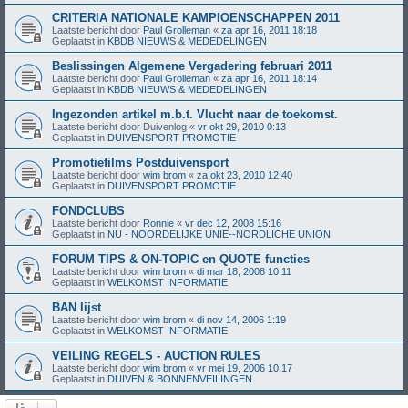
CRITERIA NATIONALE KAMPIOENSCHAPPEN 2011
Laatste bericht door
Paul Grolleman
«
za apr 16, 2011 18:18
Geplaatst in
KBDB NIEUWS & MEDEDELINGEN
Beslissingen Algemene Vergadering februari 2011
Laatste bericht door
Paul Grolleman
«
za apr 16, 2011 18:14
Geplaatst in
KBDB NIEUWS & MEDEDELINGEN
Ingezonden artikel m.b.t. Vlucht naar de toekomst.
Laatste bericht door
Duivenlog
«
vr okt 29, 2010 0:13
Geplaatst in
DUIVENSPORT PROMOTIE
Promotiefilms Postduivensport
Laatste bericht door
wim brom
«
za okt 23, 2010 12:40
Geplaatst in
DUIVENSPORT PROMOTIE
FONDCLUBS
Laatste bericht door
Ronnie
«
vr dec 12, 2008 15:16
Geplaatst in
NU - NOORDELIJKE UNIE--NORDLICHE UNION
FORUM TIPS & ON-TOPIC en QUOTE functies
Laatste bericht door
wim brom
«
di mar 18, 2008 10:11
Geplaatst in
WELKOMST INFORMATIE
BAN lijst
Laatste bericht door
wim brom
«
di nov 14, 2006 1:19
Geplaatst in
WELKOMST INFORMATIE
VEILING REGELS - AUCTION RULES
Laatste bericht door
wim brom
«
vr mei 19, 2006 10:17
Geplaatst in
DUIVEN & BONNENVEILINGEN