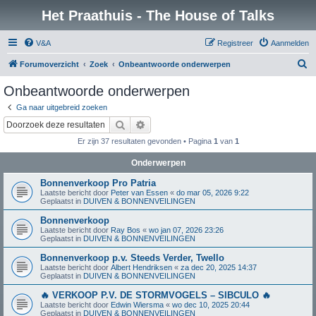
Het Praathuis - The House of Talks
V&A
Registreer
Aanmelden
Z
Forumoverzicht
Zoek
Onbeantwoorde onderwerpen
o
Onbeantwoorde onderwerpen
e
Ga naar uitgebreid zoeken
k
Zoek
Uitgebreid zoeken
Er zijn 37 resultaten gevonden • Pagina
1
van
1
Onderwerpen
Bonnenverkoop Pro Patria
Laatste bericht door
Peter van Essen
«
do mar 05, 2026 9:22
Geplaatst in
DUIVEN & BONNENVEILINGEN
Bonnenverkoop
Laatste bericht door
Ray Bos
«
wo jan 07, 2026 23:26
Geplaatst in
DUIVEN & BONNENVEILINGEN
Bonnenverkoop p.v. Steeds Verder, Twello
Laatste bericht door
Albert Hendriksen
«
za dec 20, 2025 14:37
Geplaatst in
DUIVEN & BONNENVEILINGEN
🔥 VERKOOP P.V. DE STORMVOGELS – SIBCULO 🔥
Laatste bericht door
Edwin Wiersma
«
wo dec 10, 2025 20:44
Geplaatst in
DUIVEN & BONNENVEILINGEN