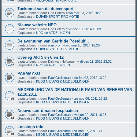
Geplaatst in
WELKOMST INFORMATIE
Toekomst van de duivensport
Laatste bericht door
Udo Peters
«
wo mar 23, 2016 18:29
Geplaatst in
DUIVENSPORT PROMOTIE
Nieuwe website NPO
Laatste bericht door
Udo Peters
«
vr dec 19, 2014 15:09
Geplaatst in
NPO en AFDELINGEN
De avonturen van Gerrit de Postduif...
Laatste bericht door
wim brom
«
wo sep 10, 2014 16:20
Geplaatst in
DUIVENSPORT PROMOTIE
Overleg Afd 5 en 6 en 12
Laatste bericht door
Dirk van Hofwegen
«
di dec 11, 2012 23:32
Geplaatst in
NPO en AFDELINGEN
PARAMYXO
Laatste bericht door
Paul Grolleman
«
do feb 02, 2012 13:22
Geplaatst in
KBDB NIEUWS & MEDEDELINGEN
MEDEDELING VAN DE NATIONALE RAAD VAN BEHEER VAN
12.10.2011
Laatste bericht door
Paul Grolleman
«
zo nov 06, 2011 18:22
Geplaatst in
KBDB NIEUWS & MEDEDELINGEN
Nieuwe coördinaten losplaatsen
Laatste bericht door
Paul Grolleman
«
wo jun 29, 2011 16:26
Geplaatst in
KBDB NIEUWS & MEDEDELINGEN
Lossings info
Laatste bericht door
Paul Grolleman
«
vr mei 27, 2011 3:12
Geplaatst in
KBDB NIEUWS & MEDEDELINGEN