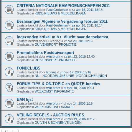
CRITERIA NATIONALE KAMPIOENSCHAPPEN 2011
Laatste bericht door
Paul Grolleman
«
za apr 16, 2011 18:18
Geplaatst in
KBDB NIEUWS & MEDEDELINGEN
Beslissingen Algemene Vergadering februari 2011
Laatste bericht door
Paul Grolleman
«
za apr 16, 2011 18:14
Geplaatst in
KBDB NIEUWS & MEDEDELINGEN
Ingezonden artikel m.b.t. Vlucht naar de toekomst.
Laatste bericht door
Duivenlog
«
vr okt 29, 2010 0:13
Geplaatst in
DUIVENSPORT PROMOTIE
Promotiefilms Postduivensport
Laatste bericht door
wim brom
«
za okt 23, 2010 12:40
Geplaatst in
DUIVENSPORT PROMOTIE
FONDCLUBS
Laatste bericht door
Ronnie
«
vr dec 12, 2008 15:16
Geplaatst in
NU - NOORDELIJKE UNIE--NORDLICHE UNION
FORUM TIPS & ON-TOPIC en QUOTE functies
Laatste bericht door
wim brom
«
di mar 18, 2008 10:11
Geplaatst in
WELKOMST INFORMATIE
BAN lijst
Laatste bericht door
wim brom
«
di nov 14, 2006 1:19
Geplaatst in
WELKOMST INFORMATIE
VEILING REGELS - AUCTION RULES
Laatste bericht door
wim brom
«
vr mei 19, 2006 10:17
Geplaatst in
DUIVEN & BONNENVEILINGEN