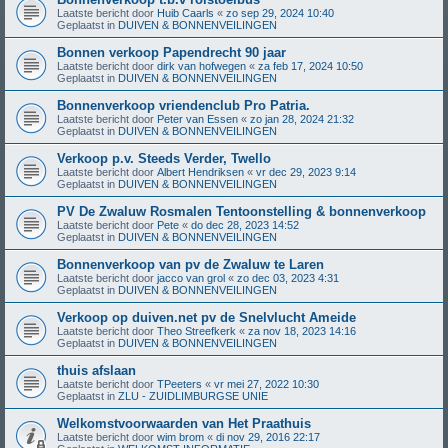
Laatste bericht door
Huib Caarls
«
zo sep 29, 2024 10:40
Geplaatst in
DUIVEN & BONNENVEILINGEN
Bonnen verkoop Papendrecht 90 jaar
Laatste bericht door
dirk van hofwegen
«
za feb 17, 2024 10:50
Geplaatst in
DUIVEN & BONNENVEILINGEN
Bonnenverkoop vriendenclub Pro Patria.
Laatste bericht door
Peter van Essen
«
zo jan 28, 2024 21:32
Geplaatst in
DUIVEN & BONNENVEILINGEN
Verkoop p.v. Steeds Verder, Twello
Laatste bericht door
Albert Hendriksen
«
vr dec 29, 2023 9:14
Geplaatst in
DUIVEN & BONNENVEILINGEN
PV De Zwaluw Rosmalen Tentoonstelling & bonnenverkoop
Laatste bericht door
Pete
«
do dec 28, 2023 14:52
Geplaatst in
DUIVEN & BONNENVEILINGEN
Bonnenverkoop van pv de Zwaluw te Laren
Laatste bericht door
jacco van grol
«
zo dec 03, 2023 4:31
Geplaatst in
DUIVEN & BONNENVEILINGEN
Verkoop op duiven.net pv de Snelvlucht Ameide
Laatste bericht door
Theo Streefkerk
«
za nov 18, 2023 14:16
Geplaatst in
DUIVEN & BONNENVEILINGEN
thuis afslaan
Laatste bericht door
TPeeters
«
vr mei 27, 2022 10:30
Geplaatst in
ZLU - ZUIDLIMBURGSE UNIE
Welkomstvoorwaarden van Het Praathuis
Laatste bericht door
wim brom
«
di nov 29, 2016 22:17