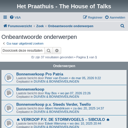
Het Praathuis - The House of Talks
V&A
Registreer
Aanmelden
Z
Forumoverzicht
Zoek
Onbeantwoorde onderwerpen
o
Onbeantwoorde onderwerpen
e
Ga naar uitgebreid zoeken
k
Zoek
Uitgebreid zoeken
Er zijn 37 resultaten gevonden • Pagina
1
van
1
Onderwerpen
Bonnenverkoop Pro Patria
Laatste bericht door
Peter van Essen
«
do mar 05, 2026 9:22
Geplaatst in
DUIVEN & BONNENVEILINGEN
Bonnenverkoop
Laatste bericht door
Ray Bos
«
wo jan 07, 2026 23:26
Geplaatst in
DUIVEN & BONNENVEILINGEN
Bonnenverkoop p.v. Steeds Verder, Twello
Laatste bericht door
Albert Hendriksen
«
za dec 20, 2025 14:37
Geplaatst in
DUIVEN & BONNENVEILINGEN
🔥 VERKOOP P.V. DE STORMVOGELS – SIBCULO 🔥
Laatste bericht door
Edwin Wiersma
«
wo dec 10, 2025 20:44
Geplaatst in
DUIVEN & BONNENVEILINGEN