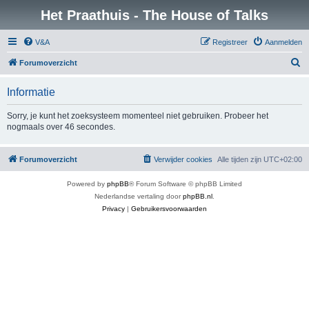
Het Praathuis - The House of Talks
V&A
Registreer
Aanmelden
Z
Forumoverzicht
o
Informatie
e
k
Sorry, je kunt het zoeksysteem momenteel niet gebruiken. Probeer het
nogmaals over 46 secondes.
Forumoverzicht
Verwijder cookies
Alle tijden zijn
UTC+02:00
Powered by
phpBB
® Forum Software © phpBB Limited
Nederlandse vertaling door
phpBB.nl
.
Privacy
|
Gebruikersvoorwaarden