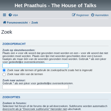
Het Praathuis - The House of Talks
V&A
Registreer
Aanmelden
Forumoverzicht
Zoek
Zoek
ZOEKOPDRACHT
Zoek op sleutelwoorden:
Plaats een
+
voor elk woord dat gevonden moet worden en een
-
voor elk woord dat niet
gevonden moet worden. Plaats een lijst met woorden gescheiden door een
|
tussen
haakjes als maar één van de woorden gevonden moet worden. Gebruik * als een joker
voor gedeeltelijke overeenkomsten.
Zoek naar alle termen of gebruik de zoekopdracht zoals het is ingevuld
Zoek naar één van de termen
Zoek naar auteur:
Gebruik * als een joker voor gedeeltelijke overeenkomsten.
ZOEKOPTIES
Zoeken in forums:
Selecteer het forum of de forums die je wil doorzoeken. Subforums worden automatisch
doorzocht als je “Doorzoek subforums“ hieronder niet uitschakelt.