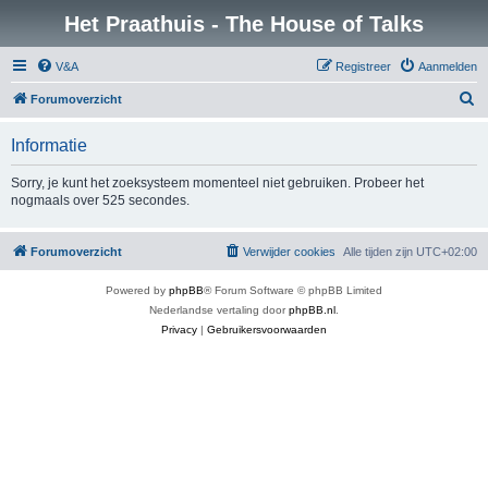
Het Praathuis - The House of Talks
V&A
Registreer
Aanmelden
Z
Forumoverzicht
o
Informatie
e
k
Sorry, je kunt het zoeksysteem momenteel niet gebruiken. Probeer het
nogmaals over 525 secondes.
Forumoverzicht
Verwijder cookies
Alle tijden zijn
UTC+02:00
Powered by
phpBB
® Forum Software © phpBB Limited
Nederlandse vertaling door
phpBB.nl
.
Privacy
|
Gebruikersvoorwaarden