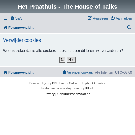
Het Praathuis - The House of Talks
V&A
Registreer
Aanmelden
Z
Forumoverzicht
o
Verwijder cookies
e
k
Weet je zeker dat je alle cookies ingesteld door dit forum wil verwijderen?
Forumoverzicht
Verwijder cookies
Alle tijden zijn
UTC+02:00
Powered by
phpBB
® Forum Software © phpBB Limited
Nederlandse vertaling door
phpBB.nl
.
Privacy
|
Gebruikersvoorwaarden