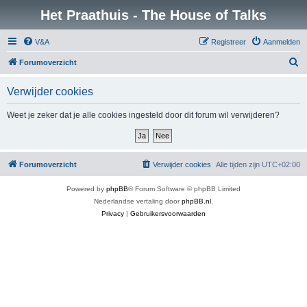
Het Praathuis - The House of Talks
V&A
Registreer
Aanmelden
Z
Forumoverzicht
o
Verwijder cookies
e
k
Weet je zeker dat je alle cookies ingesteld door dit forum wil verwijderen?
Forumoverzicht
Verwijder cookies
Alle tijden zijn
UTC+02:00
Powered by
phpBB
® Forum Software © phpBB Limited
Nederlandse vertaling door
phpBB.nl
.
Privacy
|
Gebruikersvoorwaarden