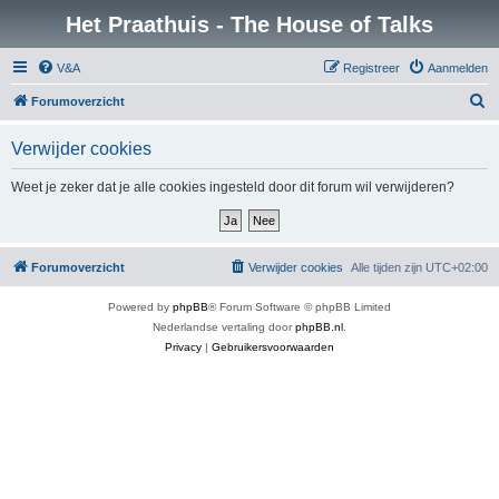
Het Praathuis - The House of Talks
V&A
Registreer
Aanmelden
Z
Forumoverzicht
o
Verwijder cookies
e
k
Weet je zeker dat je alle cookies ingesteld door dit forum wil verwijderen?
Forumoverzicht
Verwijder cookies
Alle tijden zijn
UTC+02:00
Powered by
phpBB
® Forum Software © phpBB Limited
Nederlandse vertaling door
phpBB.nl
.
Privacy
|
Gebruikersvoorwaarden