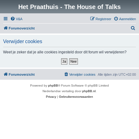
Het Praathuis - The House of Talks
V&A
Registreer
Aanmelden
Z
Forumoverzicht
o
Verwijder cookies
e
k
Weet je zeker dat je alle cookies ingesteld door dit forum wil verwijderen?
Forumoverzicht
Verwijder cookies
Alle tijden zijn
UTC+02:00
Powered by
phpBB
® Forum Software © phpBB Limited
Nederlandse vertaling door
phpBB.nl
.
Privacy
|
Gebruikersvoorwaarden