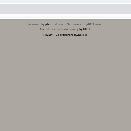
Powered by
phpBB
® Forum Software © phpBB Limited
Nederlandse vertaling door
phpBB.nl
.
Privacy
|
Gebruikersvoorwaarden