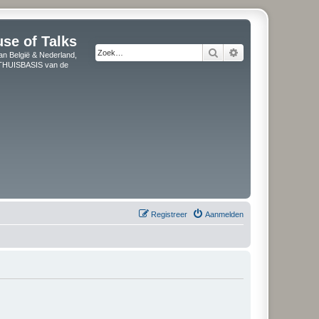
use of Talks
Zoek
Uitgebreid zoeken
an België & Nederland,
" THUISBASIS van de
Registreer
Aanmelden