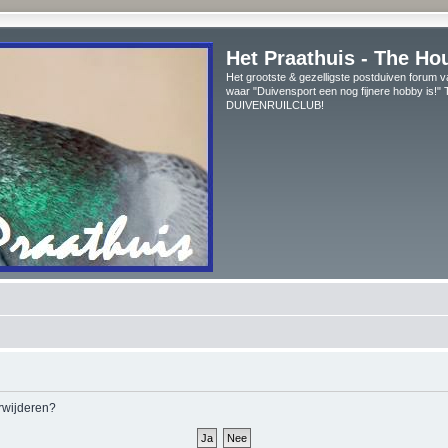
Het Praathuis - The Ho
Het grootste & gezelligste postduiven forum v
waar "Duivensport een nog fijnere hobby is!
DUIVENRUILCLUB!
erwijderen?