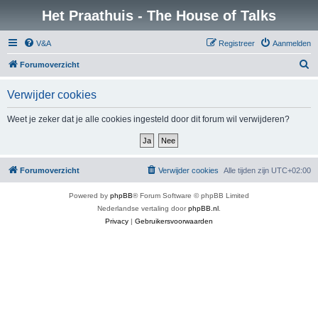
Het Praathuis - The House of Talks
V&A
Registreer
Aanmelden
Z
Forumoverzicht
o
Verwijder cookies
e
k
Weet je zeker dat je alle cookies ingesteld door dit forum wil verwijderen?
Forumoverzicht
Verwijder cookies
Alle tijden zijn
UTC+02:00
Powered by
phpBB
® Forum Software © phpBB Limited
Nederlandse vertaling door
phpBB.nl
.
Privacy
|
Gebruikersvoorwaarden