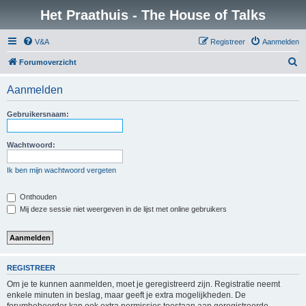
Het Praathuis - The House of Talks
V&A
Registreer
Aanmelden
Z
Forumoverzicht
o
Aanmelden
e
k
Gebruikersnaam:
Wachtwoord:
Ik ben mijn wachtwoord vergeten
Onthouden
Mij deze sessie niet weergeven in de lijst met online gebruikers
REGISTREER
Om je te kunnen aanmelden, moet je geregistreerd zijn. Registratie neemt
enkele minuten in beslag, maar geeft je extra mogelijkheden. De
forumbeheerder kan ook extra permissies toestaan aan geregistreerde