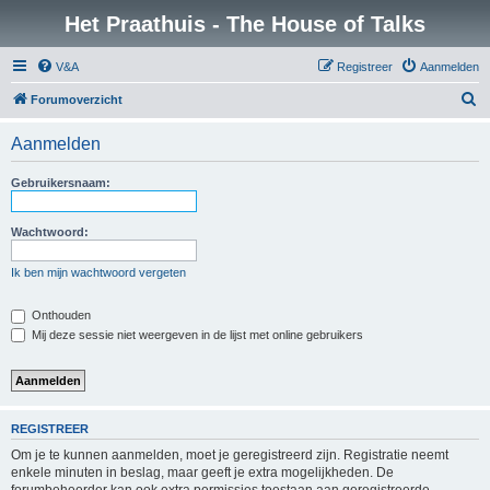
Het Praathuis - The House of Talks
V&A
Registreer
Aanmelden
Z
Forumoverzicht
o
Aanmelden
e
k
Gebruikersnaam:
Wachtwoord:
Ik ben mijn wachtwoord vergeten
Onthouden
Mij deze sessie niet weergeven in de lijst met online gebruikers
REGISTREER
Om je te kunnen aanmelden, moet je geregistreerd zijn. Registratie neemt
enkele minuten in beslag, maar geeft je extra mogelijkheden. De
forumbeheerder kan ook extra permissies toestaan aan geregistreerde