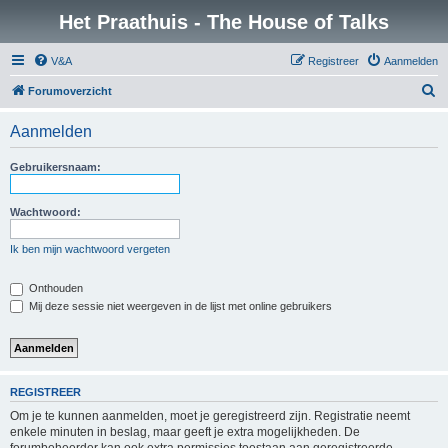
Het Praathuis - The House of Talks
V&A
Registreer
Aanmelden
Z
Forumoverzicht
o
Aanmelden
e
k
Gebruikersnaam:
Wachtwoord:
Ik ben mijn wachtwoord vergeten
Onthouden
Mij deze sessie niet weergeven in de lijst met online gebruikers
REGISTREER
Om je te kunnen aanmelden, moet je geregistreerd zijn. Registratie neemt
enkele minuten in beslag, maar geeft je extra mogelijkheden. De
forumbeheerder kan ook extra permissies toestaan aan geregistreerde