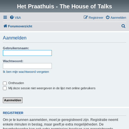
Het Praathuis - The House of Talks
V&A
Registreer
Aanmelden
Z
Forumoverzicht
o
Aanmelden
e
k
Gebruikersnaam:
Wachtwoord:
Ik ben mijn wachtwoord vergeten
Onthouden
Mij deze sessie niet weergeven in de lijst met online gebruikers
REGISTREER
Om je te kunnen aanmelden, moet je geregistreerd zijn. Registratie neemt
enkele minuten in beslag, maar geeft je extra mogelijkheden. De
forumbeheerder kan ook extra permissies toestaan aan geregistreerde