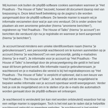
Wij kunnen ook buiten de phpBB-software cookies aanmaken wanneer je “Het
Praathuis - The House of Talks” bezoekt, hoewel dit document daarop niet van
toepassing is. Deze tekst heeft betrekking op de pagina’s die worden
aangemaakt door de phpBB-software. De tweede manier is waarin wij je
informatie verzamelen door wat je aan ons verstuurt. Dit is onder andere het
plaatsen als een anonieme gebruiker (hierna “anonieme berichten”),
registreren op “Het Praathuis - The House of Talks” (hierna “je account”) en
berichten die verstuurd zijn na je registratie en wanneer je bent aangemeld
(hierna “je berichten”).
Je account bevat minstens een unieke identificeerbare naam (hierna “je
gebruikersnaam”), een persoonlijk wachtwoord om te kunnen aanmelden op je
account (hierna “je wachtwoord”) en een persoonlijk, geldig e-mailadres
(hierna “je e-mail”). Je informatie voor je account op “Het Praathuis - The
House of Talks” is beveiligd door de privacywetgeving die geldt in het land
waar dit forum gehost wordt. Alle informatie naast je gebruikersnaam, je
wachtwoord en je e-mailadres die vereist is bij het registratieproces op “Het
Praathuis - The House of Talks” is verplicht of optioneel, dat is een keuze van
“Het Praathuis - The House of Talks”. Je hebt altijd zelf de mogelijkheid te
bepalen welke informatie van je account openbaar wordt weergegeven. Verder
heb je ook de mogelijkheid om in te stellen of je de e-mails die automatisch
worden gemaakt door de phpBB-software wil ontvangen.
Je wachtwoord is versleuteld (en kan niet worden ontsleuteld) waardoor het op
een veilige manier is opgeslagen. Toch is het niet aan te raden dat je hetzelfde
wachtwoord gebruikt op meerdere websites. Je wachtwoord is het middel