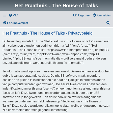
Het Praathuis - The House of Talks
V&A
Registreer
Aanmelden
Z
Forumoverzicht
o
Het Praathuis - The House of Talks - Privacybeleid
e
k
Dit beleid legt in detail uit hoe “Het Praathuis - The House of Talks” samen met
zijn verbonden diensten en bedrijven (hierna “wij”, “ons”, “onze”, “Het
Praathuis - The House of Talks”, “https://www.forumhetpraathuis.nl”) en phpBB
(hierna “zij”, “hun”, “zijn”, “phpBB-software”, “www.phpbb.com”, “phpBB
Limited”, “phpBB-teams”) de informatie die wordt verzameld gedurende een
bezoek aan dit forum, wordt gebruikt (hierna “je informatie”).
Je informatie wordt op twee manieren verzameld. De eerste manier is door het
gebruik van zogenaamde cookies. De phpBB-software maakt meerdere
cookies aan (kleine tekstbestanden die naar de tijdelijke internetbestanden
van je computer worden gedownload). De eerste twee cookies bevatten een
indentificatienummer (hierna “user-id”) en een anoniem sessienummer (hierna
“session-id”). Deze twee nummers worden automatisch door de phpBB-
software aan je toegewezen. Een derde cookie zal worden aangemaakt
wanneer je onderwerpen hebt gelezen op “Het Praathuis - The House of
Talks”. Deze cookie wordt gebruikt om op te slaan welke onderwerpen gelezen
zijn en verbetert daarmee je gebruikerservaring.