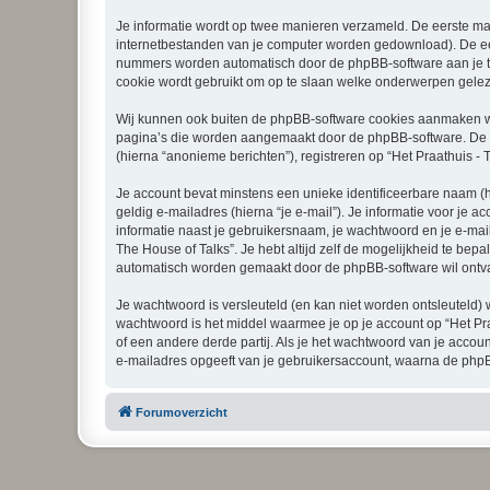
Je informatie wordt op twee manieren verzameld. De eerste ma
internetbestanden van je computer worden gedownload). De eer
nummers worden automatisch door de phpBB-software aan je t
cookie wordt gebruikt om op te slaan welke onderwerpen geleze
Wij kunnen ook buiten de phpBB-software cookies aanmaken wan
pagina’s die worden aangemaakt door de phpBB-software. De twe
(hierna “anonieme berichten”), registreren op “Het Praathuis - T
Je account bevat minstens een unieke identificeerbare naam (
geldig e-mailadres (hierna “je e-mail”). Je informatie voor je a
informatie naast je gebruikersnaam, je wachtwoord en je e-mailad
The House of Talks”. Je hebt altijd zelf de mogelijkheid te bep
automatisch worden gemaakt door de phpBB-software wil ontv
Je wachtwoord is versleuteld (en kan niet worden ontsleuteld) 
wachtwoord is het middel waarmee je op je account op “Het Pra
of een andere derde partij. Als je het wachtwoord van je accou
e-mailadres opgeeft van je gebruikersaccount, waarna de phpB
Forumoverzicht