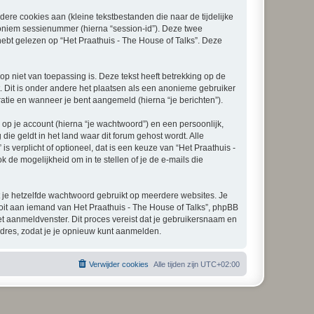
re cookies aan (kleine tekstbestanden die naar de tijdelijke
oniem sessienummer (hierna “session-id”). Deze twee
t gelezen op “Het Praathuis - The House of Talks”. Deze
 niet van toepassing is. Deze tekst heeft betrekking op de
 Dit is onder andere het plaatsen als een anonieme gebruiker
tratie en wanneer je bent aangemeld (hierna “je berichten”).
p je account (hierna “je wachtwoord”) en een persoonlijk,
die geldt in het land waar dit forum gehost wordt. Alle
is verplicht of optioneel, dat is een keuze van “Het Praathuis -
 de mogelijkheid om in te stellen of je de e-mails die
at je hetzelfde wachtwoord gebruikt op meerdere websites. Je
oit aan iemand van Het Praathuis - The House of Talks”, phpBB
het aanmeldvenster. Dit proces vereist dat je gebruikersnaam en
dres, zodat je je opnieuw kunt aanmelden.
Verwijder cookies
Alle tijden zijn
UTC+02:00