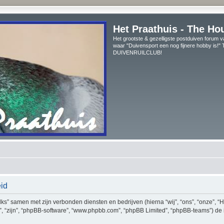
Het Praathuis - The Ho
Het grootste & gezelligste postduiven forum v
waar "Duivensport een nog fijnere hobby is!
DUIVENRUILCLUB!
eid
Talks” samen met zijn verbonden diensten en bedrijven (hierna “wij”, “ons”, “onze”, “
hun”, “zijn”, “phpBB-software”, “www.phpbb.com”, “phpBB Limited”, “phpBB-teams”) d