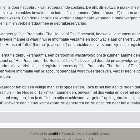
nier is door het gebruik van zogenaamde cookies. De phpBB-software maakt meerde
ste twee cookies bevatten een indentificatienummer (hierna “user-id”) en een an
oegewezen. Een derde cookie zal worden aangemaakt wanneer je onderwerpen heb
n zijn en verbetert daarmee je gebruikerservaring.
neer je “Het Praathuis - The House of Talks” bezoekt, hoewel dit document daarop
ede manier is waarin wij je informatie verzamelen door wat je aan ons verstuurt.
he House of Talks” (hierna “je account”) en berichten die verstuurd zijn na je regis
hierna “je gebruikersnaam”), een persoonlijk wachtwoord om te kunnen aanmelden o
ccount op “Het Praathuis - The House of Talks” is beveiligd door de privacywetgeving 
res die vereist is bij het registratieproces op “Het Praathuis - The House of Talks” 
alen welke informatie van je account openbaar wordt weergegeven. Verder heb je ook
angen.
waardoor het op een veilige manier is opgeslagen. Toch is het niet aan te raden d
athuis - The House of Talks” kan aanmelden, bewaar het dus veilig en geef het no
nt bent vergeten, kun je de “Ik ben mijn wachtwoord vergeten”-optie gebruiken bij 
B-software een nieuw wachtwoord zal genereren en zal opsturen naar het e-maila
Powered by
phpBB
® Forum Software © phpBB Limited
Nederlandse vertaling door
phpBB.nl
.