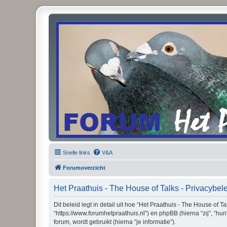
Snelle links
V&A
Forumoverzicht
Het Praathuis - The House of Talks - Privacybel
Dit beleid legt in detail uit hoe “Het Praathuis - The House of 
“https://www.forumhetpraathuis.nl”) en phpBB (hierna “zij”, “
forum, wordt gebruikt (hierna “je informatie”).