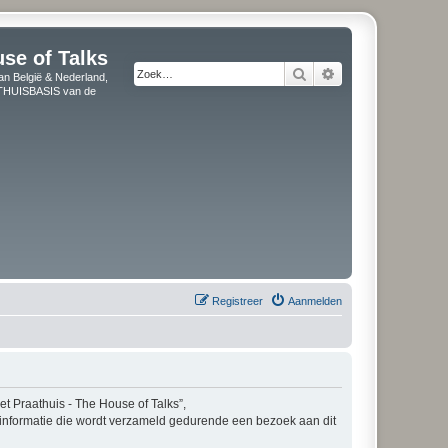
use of Talks
Zoek
Uitgebreid zoeken
an België & Nederland,
" THUISBASIS van de
Registreer
Aanmelden
Het Praathuis - The House of Talks”,
e informatie die wordt verzameld gedurende een bezoek aan dit