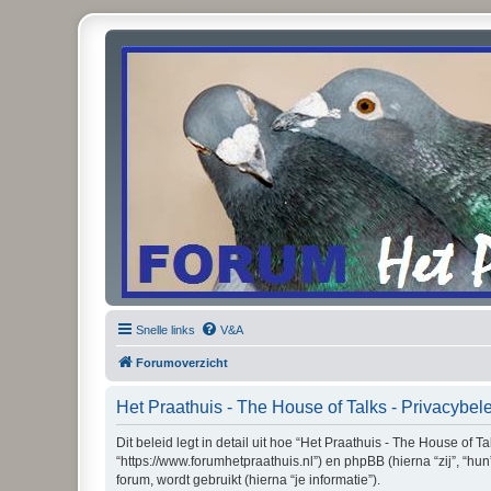
Snelle links
V&A
Forumoverzicht
Het Praathuis - The House of Talks - Privacybel
Dit beleid legt in detail uit hoe “Het Praathuis - The House of 
“https://www.forumhetpraathuis.nl”) en phpBB (hierna “zij”, “
forum, wordt gebruikt (hierna “je informatie”).