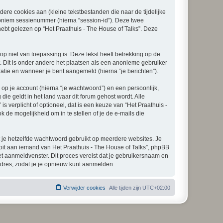
re cookies aan (kleine tekstbestanden die naar de tijdelijke
oniem sessienummer (hierna “session-id”). Deze twee
t gelezen op “Het Praathuis - The House of Talks”. Deze
 niet van toepassing is. Deze tekst heeft betrekking op de
 Dit is onder andere het plaatsen als een anonieme gebruiker
tratie en wanneer je bent aangemeld (hierna “je berichten”).
p je account (hierna “je wachtwoord”) en een persoonlijk,
die geldt in het land waar dit forum gehost wordt. Alle
is verplicht of optioneel, dat is een keuze van “Het Praathuis -
 de mogelijkheid om in te stellen of je de e-mails die
at je hetzelfde wachtwoord gebruikt op meerdere websites. Je
oit aan iemand van Het Praathuis - The House of Talks”, phpBB
het aanmeldvenster. Dit proces vereist dat je gebruikersnaam en
dres, zodat je je opnieuw kunt aanmelden.
Verwijder cookies
Alle tijden zijn
UTC+02:00