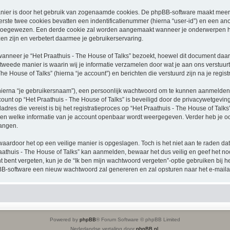
nier is door het gebruik van zogenaamde cookies. De phpBB-software maakt meerde
ste twee cookies bevatten een indentificatienummer (hierna “user-id”) en een an
oegewezen. Een derde cookie zal worden aangemaakt wanneer je onderwerpen heb
n zijn en verbetert daarmee je gebruikerservaring.
neer je “Het Praathuis - The House of Talks” bezoekt, hoewel dit document daarop
ede manier is waarin wij je informatie verzamelen door wat je aan ons verstuurt.
he House of Talks” (hierna “je account”) en berichten die verstuurd zijn na je regis
hierna “je gebruikersnaam”), een persoonlijk wachtwoord om te kunnen aanmelden o
ccount op “Het Praathuis - The House of Talks” is beveiligd door de privacywetgeving 
res die vereist is bij het registratieproces op “Het Praathuis - The House of Talks” 
alen welke informatie van je account openbaar wordt weergegeven. Verder heb je ook
angen.
waardoor het op een veilige manier is opgeslagen. Toch is het niet aan te raden d
athuis - The House of Talks” kan aanmelden, bewaar het dus veilig en geef het no
nt bent vergeten, kun je de “Ik ben mijn wachtwoord vergeten”-optie gebruiken bij 
B-software een nieuw wachtwoord zal genereren en zal opsturen naar het e-maila
Powered by
phpBB
® Forum Software © phpBB Limited
Nederlandse vertaling door
phpBB.nl
.