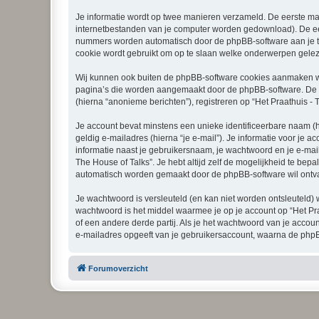
Je informatie wordt op twee manieren verzameld. De eerste ma
internetbestanden van je computer worden gedownload). De eer
nummers worden automatisch door de phpBB-software aan je t
cookie wordt gebruikt om op te slaan welke onderwerpen geleze
Wij kunnen ook buiten de phpBB-software cookies aanmaken wan
pagina’s die worden aangemaakt door de phpBB-software. De twe
(hierna “anonieme berichten”), registreren op “Het Praathuis - T
Je account bevat minstens een unieke identificeerbare naam (
geldig e-mailadres (hierna “je e-mail”). Je informatie voor je a
informatie naast je gebruikersnaam, je wachtwoord en je e-mailad
The House of Talks”. Je hebt altijd zelf de mogelijkheid te bep
automatisch worden gemaakt door de phpBB-software wil ontv
Je wachtwoord is versleuteld (en kan niet worden ontsleuteld) 
wachtwoord is het middel waarmee je op je account op “Het Pra
of een andere derde partij. Als je het wachtwoord van je accou
e-mailadres opgeeft van je gebruikersaccount, waarna de phpB
Forumoverzicht