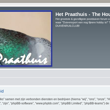
Het Praathuis - The Ho
Het grootste & gezelligste postduiven forum v
waar "Duivensport een nog fijnere hobby is!
DUIVENRUILCLUB!
eid
Talks” samen met zijn verbonden diensten en bedrijven (hierna “wij”, “ons”, “onze”, “
hun”, “zijn”, “phpBB-software”, “www.phpbb.com”, “phpBB Limited”, “phpBB-teams”) d