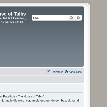
use of Talks
Zoek
Uitgebreid zoeken
an België & Nederland,
" THUISBASIS van de
Registreer
Aanmelden
Het Praathuis - The House of Talks”,
e informatie die wordt verzameld gedurende een bezoek aan dit