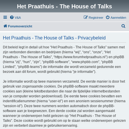
Het Praathuis - The House of Talks
V&A
Registreer
Aanmelden
Z
Forumoverzicht
o
Het Praathuis - The House of Talks - Privacybeleid
e
k
Dit beleid legt in detail uit hoe “Het Praathuis - The House of Talks” samen met
zijn verbonden diensten en bedrijven (hierna “wij”, “ons”, “onze”, “Het
Praathuis - The House of Talks”, “https://www.forumhetpraathuis.nl”) en phpBB
(hierna “zij”, “hun”, “zijn”, “phpBB-software”, “www.phpbb.com”, “phpBB
Limited”, “phpBB-teams”) de informatie die wordt verzameld gedurende een
bezoek aan dit forum, wordt gebruikt (hierna “je informatie”).
Je informatie wordt op twee manieren verzameld. De eerste manier is door het
gebruik van zogenaamde cookies. De phpBB-software maakt meerdere
cookies aan (kleine tekstbestanden die naar de tijdelijke internetbestanden
van je computer worden gedownload). De eerste twee cookies bevatten een
indentificatienummer (hierna “user-id”) en een anoniem sessienummer (hierna
“session-id”). Deze twee nummers worden automatisch door de phpBB-
software aan je toegewezen. Een derde cookie zal worden aangemaakt
wanneer je onderwerpen hebt gelezen op “Het Praathuis - The House of
Talks”. Deze cookie wordt gebruikt om op te slaan welke onderwerpen gelezen
zijn en verbetert daarmee je gebruikerservaring.