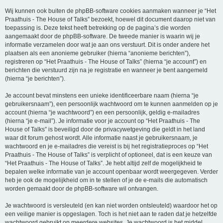
Wij kunnen ook buiten de phpBB-software cookies aanmaken wanneer je “Het
Praathuis - The House of Talks” bezoekt, hoewel dit document daarop niet van
toepassing is. Deze tekst heeft betrekking op de pagina’s die worden
aangemaakt door de phpBB-software. De tweede manier is waarin wij je
informatie verzamelen door wat je aan ons verstuurt. Dit is onder andere het
plaatsen als een anonieme gebruiker (hierna “anonieme berichten”),
registreren op “Het Praathuis - The House of Talks” (hierna “je account”) en
berichten die verstuurd zijn na je registratie en wanneer je bent aangemeld
(hierna “je berichten”).
Je account bevat minstens een unieke identificeerbare naam (hierna “je
gebruikersnaam”), een persoonlijk wachtwoord om te kunnen aanmelden op je
account (hierna “je wachtwoord”) en een persoonlijk, geldig e-mailadres
(hierna “je e-mail”). Je informatie voor je account op “Het Praathuis - The
House of Talks” is beveiligd door de privacywetgeving die geldt in het land
waar dit forum gehost wordt. Alle informatie naast je gebruikersnaam, je
wachtwoord en je e-mailadres die vereist is bij het registratieproces op “Het
Praathuis - The House of Talks” is verplicht of optioneel, dat is een keuze van
“Het Praathuis - The House of Talks”. Je hebt altijd zelf de mogelijkheid te
bepalen welke informatie van je account openbaar wordt weergegeven. Verder
heb je ook de mogelijkheid om in te stellen of je de e-mails die automatisch
worden gemaakt door de phpBB-software wil ontvangen.
Je wachtwoord is versleuteld (en kan niet worden ontsleuteld) waardoor het op
een veilige manier is opgeslagen. Toch is het niet aan te raden dat je hetzelfde
wachtwoord gebruikt op meerdere websites. Je wachtwoord is het middel