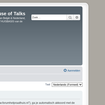
use of Talks
Zoek
Uitgebreid zoeken
an België & Nederland,
" THUISBASIS van de
Aanmelden
Taal:
ww.forumhetpraathuis.nl”), ga je automatisch akkoord met de