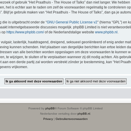
bezoek of gebruik “Het Praathuis - The House of Talks” dan niet langer. We hebbe
gen, het is echter aan te raden om zelf de voorwaarden regelmatig te controleren o
s”. Blijf je gebruik maken van “Het Praathuis - The House of Talks”, dan ga je auto
 die is uitgebracht onder de “
GNU General Public License v2
” (hierna “GPL”) en
akt internetgebaseerde discussies mogelijk. phpBB Limited is niet verantwoordelij
n op
https://www.phpbb.com/
of de Nederlandstalige website
www.phpbb.nl
.
vulgair, lasterlijk, haatdragend, dreigend, seksueel georiënteerd of enig ander mat
etgeving kunnen schenden. Het plaatsen van dergelijke berichten kan ertoe leiden 
P-adressen van alle berichten worden opgeslagen om deze voorwaarden te kunnen w
n, te wijzigen, te sluiten of te verplaatsen wanneer zij dit nodig achten. Als gebruik
 aan een derde partij zal worden verstrekt zónder je toestemming, kan “Het Praat
gevens vrijkomen.
Powered by
phpBB
® Forum Software © phpBB Limited
Nederlandse vertaling door
phpBB.nl
.
Privacy
|
Gebruikersvoorwaarden