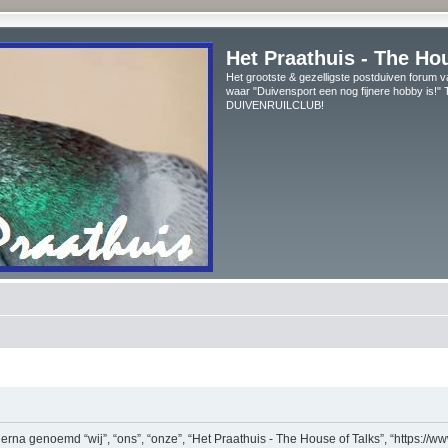
Het Praathuis - The Ho
Het grootste & gezelligste postduiven forum v
waar "Duivensport een nog fijnere hobby is!
DUIVENRUILCLUB!
erna genoemd “wij”, “ons”, “onze”, “Het Praathuis - The House of Talks”, “https://w