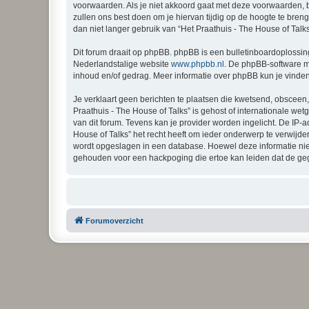
voorwaarden. Als je niet akkoord gaat met deze voorwaarden, 
zullen ons best doen om je hiervan tijdig op de hoogte te bren
dan niet langer gebruik van “Het Praathuis - The House of Talk
Dit forum draait op phpBB. phpBB is een bulletinboardoplossing
Nederlandstalige website
www.phpbb.nl
. De phpBB-software ma
inhoud en/of gedrag. Meer informatie over phpBB kun je vinde
Je verklaart geen berichten te plaatsen die kwetsend, obsceen, 
Praathuis - The House of Talks” is gehost of internationale w
van dit forum. Tevens kan je provider worden ingelicht. De I
House of Talks” het recht heeft om ieder onderwerp te verwijdere
wordt opgeslagen in een database. Hoewel deze informatie niet
gehouden voor een hackpoging die ertoe kan leiden dat de ge
Forumoverzicht