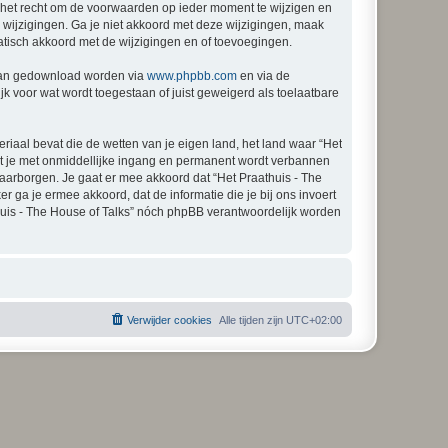
n het recht om de voorwaarden op ieder moment te wijzigen en
p wijzigingen. Ga je niet akkoord met deze wijzigingen, maak
matisch akkoord met de wijzigingen en of toevoegingen.
 kan gedownload worden via
www.phpbb.com
en via de
k voor wat wordt toegestaan of juist geweigerd als toelaatbare
eriaal bevat die de wetten van je eigen land, het land waar “Het
dat je met onmiddellijke ingang en permanent wordt verbannen
aarborgen. Je gaat er mee akkoord dat “Het Praathuis - The
er ga je ermee akkoord, dat de informatie die je bij ons invoert
huis - The House of Talks” nóch phpBB verantwoordelijk worden
Verwijder cookies
Alle tijden zijn
UTC+02:00