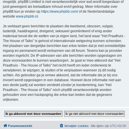
mogelijk. phpBB Limited is niet verantwoordelijk voor wat wordt toegestaan of
juist geweigerd als toelaatbare inhoud en/of gedrag. Meer informatie over
phpBB kun je vinden op
https://www.phpbb.com/
of de Nederlandstalige
website
www.phpbb.nl
.
Je verklaart geen berichten te plaatsen die kwetsend, obsceen, vulgair,
lasterlijk, haatdragend, dreigend, seksueel georiënteerd of enig ander
materiaal bevat die de wetten van je eigen land, het land waar “Het Praathuis -
The House of Talks” is gehost of internationale wetgeving kunnen schenden.
Het plaatsen van dergelijke berichten kan ertoe leiden dat je met onmiddellijke
ingang en permanent wordt verbannen van dit forum. Tevens kan je provider
worden ingelicht. De IP-adressen van alle berichten worden opgeslagen om
deze voorwaarden te kunnen waarborgen. Je gaat er mee akkoord dat “Het
Praathuis - The House of Talks” het recht heeft om ieder onderwerp te
verwijderen, te wijzigen, te sluiten of te verplaatsen wanneer zij dit nodig
achten. Als gebruiker ga je ermee akkoord, dat de informatie die je bij ons
invoert wordt opgeslagen in een database. Hoewel deze informatie niet aan
een derde partij zal worden verstrekt zónder je toestemming, kan “Het
Praathuis - The House of Talks” nóch phpBB verantwoordelijk worden
gehouden voor een hackpoging die ertoe kan leiden dat de gegevens
vrijkomen.
Forumoverzicht
Verwijder cookies
Alle tijden zijn
UTC+02:00