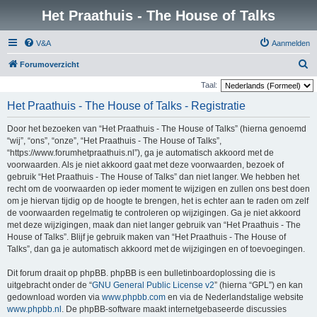
Het Praathuis - The House of Talks
V&A
Aanmelden
Z
Forumoverzicht
o
Taal:
e
Het Praathuis - The House of Talks - Registratie
k
Door het bezoeken van “Het Praathuis - The House of Talks” (hierna genoemd
“wij”, “ons”, “onze”, “Het Praathuis - The House of Talks”,
“https://www.forumhetpraathuis.nl”), ga je automatisch akkoord met de
voorwaarden. Als je niet akkoord gaat met deze voorwaarden, bezoek of
gebruik “Het Praathuis - The House of Talks” dan niet langer. We hebben het
recht om de voorwaarden op ieder moment te wijzigen en zullen ons best doen
om je hiervan tijdig op de hoogte te brengen, het is echter aan te raden om zelf
de voorwaarden regelmatig te controleren op wijzigingen. Ga je niet akkoord
met deze wijzigingen, maak dan niet langer gebruik van “Het Praathuis - The
House of Talks”. Blijf je gebruik maken van “Het Praathuis - The House of
Talks”, dan ga je automatisch akkoord met de wijzigingen en of toevoegingen.
Dit forum draait op phpBB. phpBB is een bulletinboardoplossing die is
uitgebracht onder de “
GNU General Public License v2
” (hierna “GPL”) en kan
gedownload worden via
www.phpbb.com
en via de Nederlandstalige website
www.phpbb.nl
. De phpBB-software maakt internetgebaseerde discussies