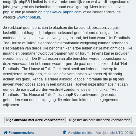
mogelijk. phpBB Limited is niet verantwoordelijk voor wat wordt toegestaan of
juist geweigerd als toelaatbare inhoud en/of gedrag. Meer informatie over
phpBB kun je vinden op
https://www.phpbb.com/
of de Nederlandstalige
website
www.phpbb.nl
.
Je verklaart geen berichten te plaatsen die kwetsend, obsceen, vulgair,
lasterlijk, haatdragend, dreigend, seksueel georiënteerd of enig ander
materiaal bevat die de wetten van je eigen land, het land waar “Het Praathuis -
The House of Talks” is gehost of internationale wetgeving kunnen schenden.
Het plaatsen van dergelijke berichten kan ertoe leiden dat je met onmiddellijke
ingang en permanent wordt verbannen van dit forum. Tevens kan je provider
worden ingelicht. De IP-adressen van alle berichten worden opgeslagen om
deze voorwaarden te kunnen waarborgen. Je gaat er mee akkoord dat “Het
Praathuis - The House of Talks” het recht heeft om ieder onderwerp te
verwijderen, te wijzigen, te sluiten of te verplaatsen wanneer zij dit nodig
achten. Als gebruiker ga je ermee akkoord, dat de informatie die je bij ons
invoert wordt opgeslagen in een database. Hoewel deze informatie niet aan
een derde partij zal worden verstrekt zónder je toestemming, kan “Het
Praathuis - The House of Talks” nóch phpBB verantwoordelijk worden
gehouden voor een hackpoging die ertoe kan leiden dat de gegevens
vrijkomen.
Forumoverzicht
Verwijder cookies
Alle tijden zijn
UTC+02:00