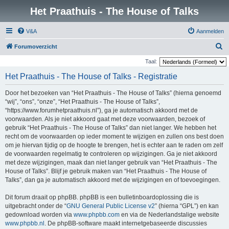
Het Praathuis - The House of Talks
V&A
Aanmelden
Z
Forumoverzicht
o
Taal:
e
Het Praathuis - The House of Talks - Registratie
k
Door het bezoeken van “Het Praathuis - The House of Talks” (hierna genoemd
“wij”, “ons”, “onze”, “Het Praathuis - The House of Talks”,
“https://www.forumhetpraathuis.nl”), ga je automatisch akkoord met de
voorwaarden. Als je niet akkoord gaat met deze voorwaarden, bezoek of
gebruik “Het Praathuis - The House of Talks” dan niet langer. We hebben het
recht om de voorwaarden op ieder moment te wijzigen en zullen ons best doen
om je hiervan tijdig op de hoogte te brengen, het is echter aan te raden om zelf
de voorwaarden regelmatig te controleren op wijzigingen. Ga je niet akkoord
met deze wijzigingen, maak dan niet langer gebruik van “Het Praathuis - The
House of Talks”. Blijf je gebruik maken van “Het Praathuis - The House of
Talks”, dan ga je automatisch akkoord met de wijzigingen en of toevoegingen.
Dit forum draait op phpBB. phpBB is een bulletinboardoplossing die is
uitgebracht onder de “
GNU General Public License v2
” (hierna “GPL”) en kan
gedownload worden via
www.phpbb.com
en via de Nederlandstalige website
www.phpbb.nl
. De phpBB-software maakt internetgebaseerde discussies