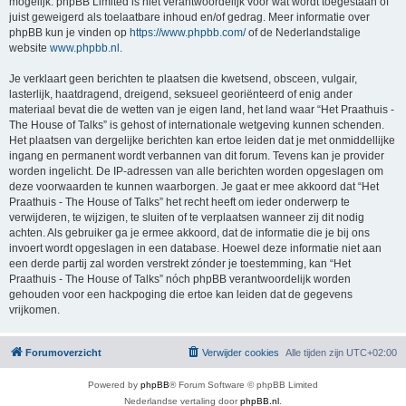
mogelijk. phpBB Limited is niet verantwoordelijk voor wat wordt toegestaan of
juist geweigerd als toelaatbare inhoud en/of gedrag. Meer informatie over
phpBB kun je vinden op
https://www.phpbb.com/
of de Nederlandstalige
website
www.phpbb.nl
.
Je verklaart geen berichten te plaatsen die kwetsend, obsceen, vulgair,
lasterlijk, haatdragend, dreigend, seksueel georiënteerd of enig ander
materiaal bevat die de wetten van je eigen land, het land waar “Het Praathuis -
The House of Talks” is gehost of internationale wetgeving kunnen schenden.
Het plaatsen van dergelijke berichten kan ertoe leiden dat je met onmiddellijke
ingang en permanent wordt verbannen van dit forum. Tevens kan je provider
worden ingelicht. De IP-adressen van alle berichten worden opgeslagen om
deze voorwaarden te kunnen waarborgen. Je gaat er mee akkoord dat “Het
Praathuis - The House of Talks” het recht heeft om ieder onderwerp te
verwijderen, te wijzigen, te sluiten of te verplaatsen wanneer zij dit nodig
achten. Als gebruiker ga je ermee akkoord, dat de informatie die je bij ons
invoert wordt opgeslagen in een database. Hoewel deze informatie niet aan
een derde partij zal worden verstrekt zónder je toestemming, kan “Het
Praathuis - The House of Talks” nóch phpBB verantwoordelijk worden
gehouden voor een hackpoging die ertoe kan leiden dat de gegevens
vrijkomen.
Forumoverzicht
Verwijder cookies
Alle tijden zijn
UTC+02:00
Powered by
phpBB
® Forum Software © phpBB Limited
Nederlandse vertaling door
phpBB.nl
.