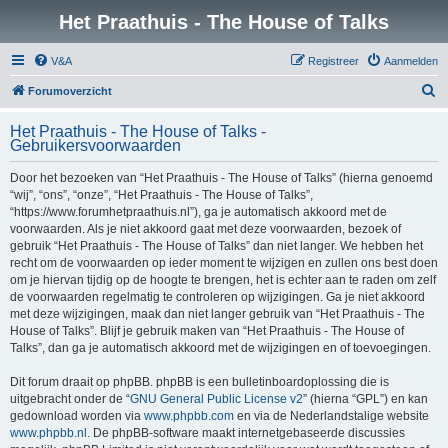
Het Praathuis - The House of Talks
V&A
Registreer
Aanmelden
Z
Forumoverzicht
o
Het Praathuis - The House of Talks -
e
Gebruikersvoorwaarden
k
Door het bezoeken van “Het Praathuis - The House of Talks” (hierna genoemd
“wij”, “ons”, “onze”, “Het Praathuis - The House of Talks”,
“https://www.forumhetpraathuis.nl”), ga je automatisch akkoord met de
voorwaarden. Als je niet akkoord gaat met deze voorwaarden, bezoek of
gebruik “Het Praathuis - The House of Talks” dan niet langer. We hebben het
recht om de voorwaarden op ieder moment te wijzigen en zullen ons best doen
om je hiervan tijdig op de hoogte te brengen, het is echter aan te raden om zelf
de voorwaarden regelmatig te controleren op wijzigingen. Ga je niet akkoord
met deze wijzigingen, maak dan niet langer gebruik van “Het Praathuis - The
House of Talks”. Blijf je gebruik maken van “Het Praathuis - The House of
Talks”, dan ga je automatisch akkoord met de wijzigingen en of toevoegingen.
Dit forum draait op phpBB. phpBB is een bulletinboardoplossing die is
uitgebracht onder de “
GNU General Public License v2
” (hierna “GPL”) en kan
gedownload worden via
www.phpbb.com
en via de Nederlandstalige website
www.phpbb.nl
. De phpBB-software maakt internetgebaseerde discussies