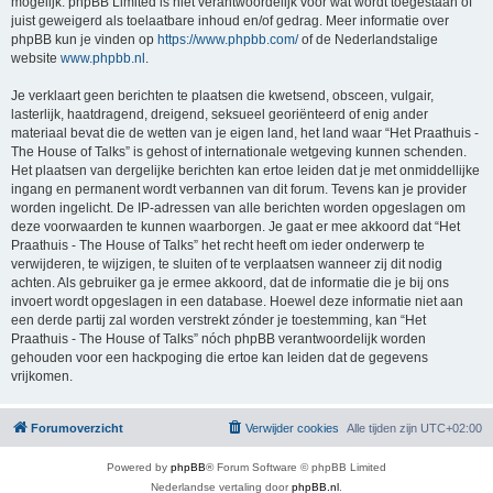
mogelijk. phpBB Limited is niet verantwoordelijk voor wat wordt toegestaan of
juist geweigerd als toelaatbare inhoud en/of gedrag. Meer informatie over
phpBB kun je vinden op
https://www.phpbb.com/
of de Nederlandstalige
website
www.phpbb.nl
.
Je verklaart geen berichten te plaatsen die kwetsend, obsceen, vulgair,
lasterlijk, haatdragend, dreigend, seksueel georiënteerd of enig ander
materiaal bevat die de wetten van je eigen land, het land waar “Het Praathuis -
The House of Talks” is gehost of internationale wetgeving kunnen schenden.
Het plaatsen van dergelijke berichten kan ertoe leiden dat je met onmiddellijke
ingang en permanent wordt verbannen van dit forum. Tevens kan je provider
worden ingelicht. De IP-adressen van alle berichten worden opgeslagen om
deze voorwaarden te kunnen waarborgen. Je gaat er mee akkoord dat “Het
Praathuis - The House of Talks” het recht heeft om ieder onderwerp te
verwijderen, te wijzigen, te sluiten of te verplaatsen wanneer zij dit nodig
achten. Als gebruiker ga je ermee akkoord, dat de informatie die je bij ons
invoert wordt opgeslagen in een database. Hoewel deze informatie niet aan
een derde partij zal worden verstrekt zónder je toestemming, kan “Het
Praathuis - The House of Talks” nóch phpBB verantwoordelijk worden
gehouden voor een hackpoging die ertoe kan leiden dat de gegevens
vrijkomen.
Forumoverzicht
Verwijder cookies
Alle tijden zijn
UTC+02:00
Powered by
phpBB
® Forum Software © phpBB Limited
Nederlandse vertaling door
phpBB.nl
.