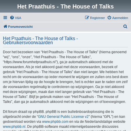
Het Praathuis - The House of Talks
V&A
Registreer
Aanmelden
Z
Forumoverzicht
o
Het Praathuis - The House of Talks -
e
Gebruikersvoorwaarden
k
Door het bezoeken van “Het Praathuis - The House of Talks” (hierna genoemd
“wij”, “ons”, “onze”, “Het Praathuis - The House of Talks”,
“https://www.forumhetpraathuis.nl”), ga je automatisch akkoord met de
voorwaarden. Als je niet akkoord gaat met deze voorwaarden, bezoek of
gebruik “Het Praathuis - The House of Talks” dan niet langer. We hebben het
recht om de voorwaarden op ieder moment te wijzigen en zullen ons best doen
om je hiervan tijdig op de hoogte te brengen, het is echter aan te raden om zelf
de voorwaarden regelmatig te controleren op wijzigingen. Ga je niet akkoord
met deze wijzigingen, maak dan niet langer gebruik van “Het Praathuis - The
House of Talks”. Blijf je gebruik maken van “Het Praathuis - The House of
Talks”, dan ga je automatisch akkoord met de wijzigingen en of toevoegingen.
Dit forum draait op phpBB. phpBB is een bulletinboardoplossing die is
uitgebracht onder de “
GNU General Public License v2
” (hierna “GPL”) en kan
gedownload worden via
www.phpbb.com
en via de Nederlandstalige website
www.phpbb.nl
. De phpBB-software maakt internetgebaseerde discussies