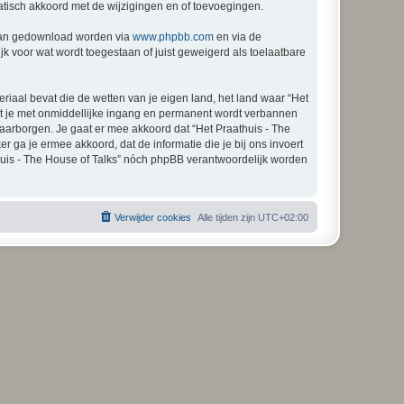
matisch akkoord met de wijzigingen en of toevoegingen.
 kan gedownload worden via
www.phpbb.com
en via de
k voor wat wordt toegestaan of juist geweigerd als toelaatbare
eriaal bevat die de wetten van je eigen land, het land waar “Het
dat je met onmiddellijke ingang en permanent wordt verbannen
aarborgen. Je gaat er mee akkoord dat “Het Praathuis - The
er ga je ermee akkoord, dat de informatie die je bij ons invoert
huis - The House of Talks” nóch phpBB verantwoordelijk worden
Verwijder cookies
Alle tijden zijn
UTC+02:00