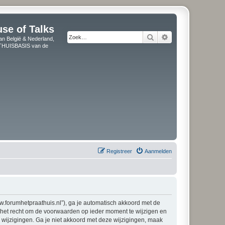
use of Talks
Zoek
Uitgebreid zoeken
an België & Nederland,
" THUISBASIS van de
Registreer
Aanmelden
ww.forumhetpraathuis.nl”), ga je automatisch akkoord met de
n het recht om de voorwaarden op ieder moment te wijzigen en
p wijzigingen. Ga je niet akkoord met deze wijzigingen, maak