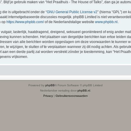
s”. Blijf je gebruik maken van “Het Praathuis - The House of Talks”, dan ga je auto
 die is uitgebracht onder de “
GNU General Public License v2
” (hierna “GPL”) en
akt internetgebaseerde discussies mogelijk. phpBB Limited is niet verantwoordelij
n op
https://www.phpbb.com/
of de Nederlandstalige website
www.phpbb.nl
.
vulgair, lasterlijk, haatdragend, dreigend, seksueel georiënteerd of enig ander mat
etgeving kunnen schenden. Het plaatsen van dergelijke berichten kan ertoe leiden 
P-adressen van alle berichten worden opgeslagen om deze voorwaarden te kunnen w
n, te wijzigen, te sluiten of te verplaatsen wanneer zij dit nodig achten. Als gebruik
 aan een derde partij zal worden verstrekt zónder je toestemming, kan “Het Praat
gevens vrijkomen.
Powered by
phpBB
® Forum Software © phpBB Limited
Nederlandse vertaling door
phpBB.nl
.
Privacy
|
Gebruikersvoorwaarden