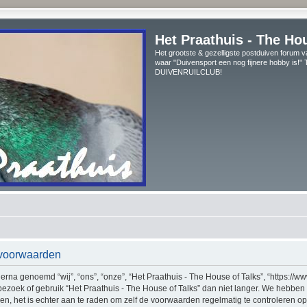
Het Praathuis - The Ho
Het grootste & gezelligste postduiven forum v
waar "Duivensport een nog fijnere hobby is!
DUIVENRUILCLUB!
svoorwaarden
erna genoemd “wij”, “ons”, “onze”, “Het Praathuis - The House of Talks”, “https://w
bezoek of gebruik “Het Praathuis - The House of Talks” dan niet langer. We hebbe
gen, het is echter aan te raden om zelf de voorwaarden regelmatig te controleren o