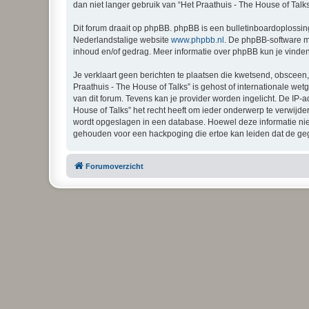
dan niet langer gebruik van “Het Praathuis - The House of Talk
Dit forum draait op phpBB. phpBB is een bulletinboardoplossing
Nederlandstalige website
www.phpbb.nl
. De phpBB-software ma
inhoud en/of gedrag. Meer informatie over phpBB kun je vinde
Je verklaart geen berichten te plaatsen die kwetsend, obsceen, 
Praathuis - The House of Talks” is gehost of internationale w
van dit forum. Tevens kan je provider worden ingelicht. De I
House of Talks” het recht heeft om ieder onderwerp te verwijdere
wordt opgeslagen in een database. Hoewel deze informatie niet
gehouden voor een hackpoging die ertoe kan leiden dat de ge
Forumoverzicht