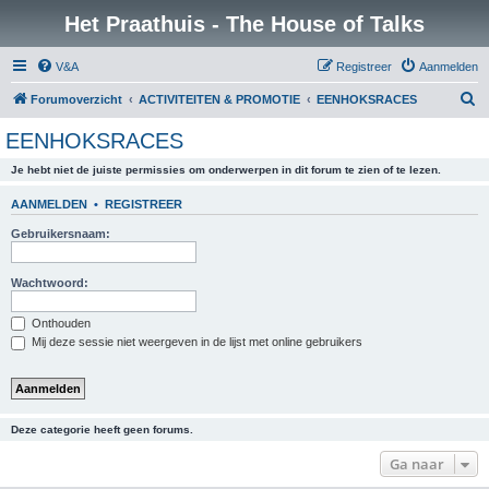
Het Praathuis - The House of Talks
V&A
Registreer
Aanmelden
Z
Forumoverzicht
ACTIVITEITEN & PROMOTIE
EENHOKSRACES
o
EENHOKSRACES
e
Je hebt niet de juiste permissies om onderwerpen in dit forum te zien of te lezen.
k
AANMELDEN
•
REGISTREER
Gebruikersnaam:
Wachtwoord:
Onthouden
Mij deze sessie niet weergeven in de lijst met online gebruikers
Deze categorie heeft geen forums.
Ga naar