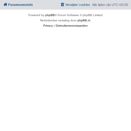
Forumoverzicht
Verwijder cookies
Alle tijden zijn
UTC+02:00
Powered by
phpBB
® Forum Software © phpBB Limited
Nederlandse vertaling door
phpBB.nl
.
Privacy
|
Gebruikersvoorwaarden