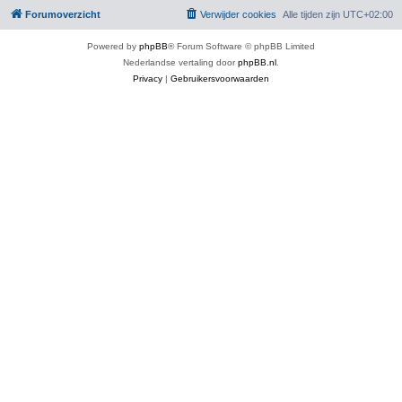
Forumoverzicht
Verwijder cookies
Alle tijden zijn
UTC+02:00
Powered by
phpBB
® Forum Software © phpBB Limited
Nederlandse vertaling door
phpBB.nl
.
Privacy
|
Gebruikersvoorwaarden