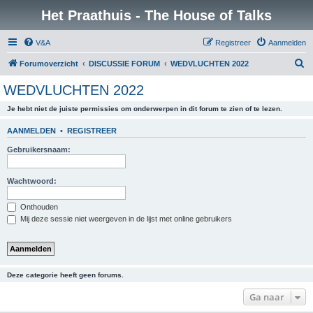
Het Praathuis - The House of Talks
V&A
Registreer
Aanmelden
Z
Forumoverzicht
DISCUSSIE FORUM
WEDVLUCHTEN 2022
o
WEDVLUCHTEN 2022
e
Je hebt niet de juiste permissies om onderwerpen in dit forum te zien of te lezen.
k
AANMELDEN
•
REGISTREER
Gebruikersnaam:
Wachtwoord:
Onthouden
Mij deze sessie niet weergeven in de lijst met online gebruikers
Deze categorie heeft geen forums.
Ga naar