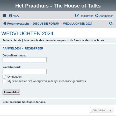
Het Praathuis - The House of Talks
V&A
Registreer
Aanmelden
Z
Forumoverzicht
DISCUSSIE FORUM
WEDVLUCHTEN 2024
o
WEDVLUCHTEN 2024
e
Je hebt niet de juiste permissies om onderwerpen in dit forum te zien of te lezen.
k
AANMELDEN
•
REGISTREER
Gebruikersnaam:
Wachtwoord:
Onthouden
Mij deze sessie niet weergeven in de lijst met online gebruikers
Deze categorie heeft geen forums.
Ga naar