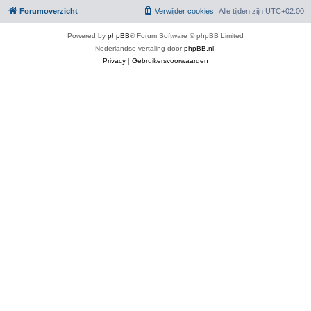
Forumoverzicht
Verwijder cookies
Alle tijden zijn
UTC+02:00
Powered by
phpBB
® Forum Software © phpBB Limited
Nederlandse vertaling door
phpBB.nl
.
Privacy
|
Gebruikersvoorwaarden