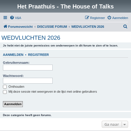
Het Praathuis - The House of Talks
V&A
Registreer
Aanmelden
Z
Forumoverzicht
DISCUSSIE FORUM
WEDVLUCHTEN 2026
o
WEDVLUCHTEN 2026
e
Je hebt niet de juiste permissies om onderwerpen in dit forum te zien of te lezen.
k
AANMELDEN
•
REGISTREER
Gebruikersnaam:
Wachtwoord:
Onthouden
Mij deze sessie niet weergeven in de lijst met online gebruikers
Deze categorie heeft geen forums.
Ga naar