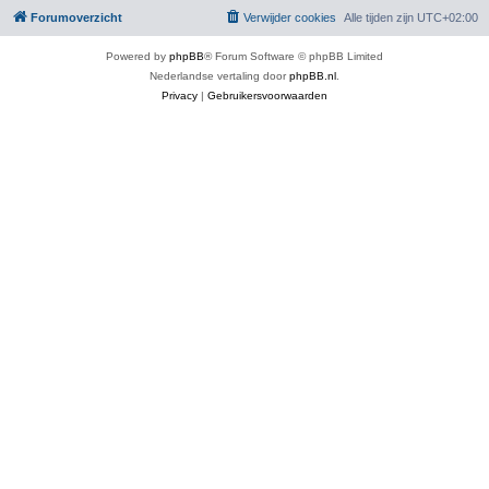
Forumoverzicht
Verwijder cookies
Alle tijden zijn
UTC+02:00
Powered by
phpBB
® Forum Software © phpBB Limited
Nederlandse vertaling door
phpBB.nl
.
Privacy
|
Gebruikersvoorwaarden