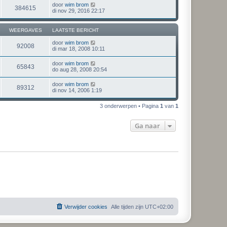
door
wim brom
384615
di nov 29, 2016 22:17
WEERGAVES
LAATSTE BERICHT
door
wim brom
92008
di mar 18, 2008 10:11
door
wim brom
65843
do aug 28, 2008 20:54
door
wim brom
89312
di nov 14, 2006 1:19
3 onderwerpen • Pagina
1
van
1
Ga naar
Verwijder cookies
Alle tijden zijn
UTC+02:00