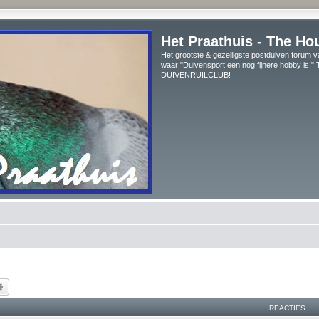
Het Praathuis - The Ho
Het grootste & gezelligste postduiven forum v
waar "Duivensport een nog fijnere hobby is!
DUIVENRUILCLUB!
k
Uitgebreid zoeken
REACTIES