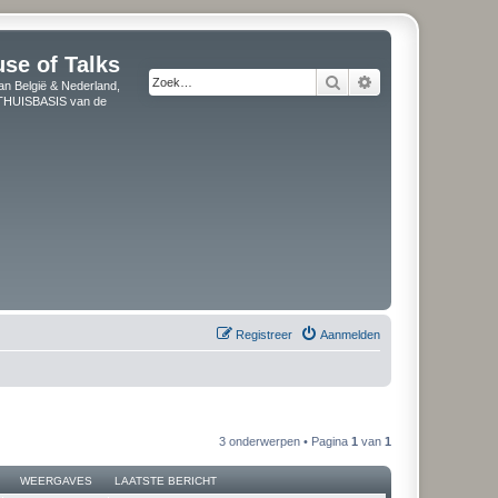
use of Talks
Zoek
Uitgebreid zoeken
an België & Nederland,
" THUISBASIS van de
Registreer
Aanmelden
3 onderwerpen • Pagina
1
van
1
WEERGAVES
LAATSTE BERICHT