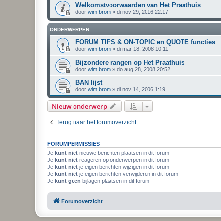
Welkomstvoorwaarden van Het Praathuis
door
wim brom
»
di nov 29, 2016 22:17
ONDERWERPEN
FORUM TIPS & ON-TOPIC en QUOTE functies
door
wim brom
»
di mar 18, 2008 10:11
Bijzondere rangen op Het Praathuis
door
wim brom
»
do aug 28, 2008 20:52
BAN lijst
door
wim brom
»
di nov 14, 2006 1:19
Nieuw onderwerp
Terug naar het forumoverzicht
FORUMPERMISSIES
Je
kunt niet
nieuwe berichten plaatsen in dit forum
Je
kunt niet
reageren op onderwerpen in dit forum
Je
kunt niet
je eigen berichten wijzigen in dit forum
Je
kunt niet
je eigen berichten verwijderen in dit forum
Je
kunt geen
bijlagen plaatsen in dit forum
Forumoverzicht