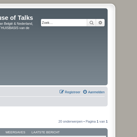
use of Talks
Zoek
Uitgebreid zoeken
an België & Nederland,
" THUISBASIS van de
Registreer
Aanmelden
20 onderwerpen • Pagina
1
van
1
WEERGAVES
LAATSTE BERICHT