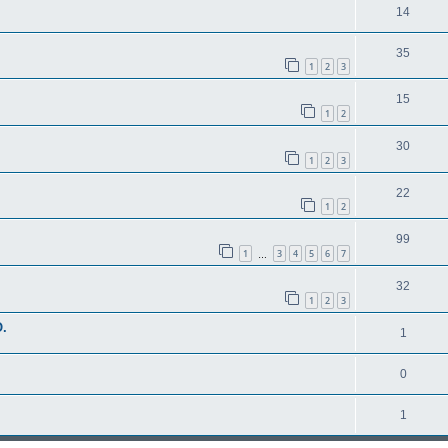
14
35
1
2
3
15
1
2
30
1
2
3
22
1
2
99
1
3
4
5
6
7
…
32
1
2
3
O.
1
0
1