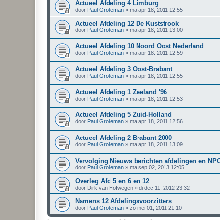
Actueel Afdeling 4 Limburg
door
Paul Grolleman
»
ma apr 18, 2011 12:55
Actueel Afdeling 12 De Kuststrook
door
Paul Grolleman
»
ma apr 18, 2011 13:00
Actueel Afdeling 10 Noord Oost Nederland
door
Paul Grolleman
»
ma apr 18, 2011 12:59
Actueel Afdeling 3 Oost-Brabant
door
Paul Grolleman
»
ma apr 18, 2011 12:55
Actueel Afdeling 1 Zeeland '96
door
Paul Grolleman
»
ma apr 18, 2011 12:53
Actueel Afdeling 5 Zuid-Holland
door
Paul Grolleman
»
ma apr 18, 2011 12:56
Actueel Afdeling 2 Brabant 2000
door
Paul Grolleman
»
ma apr 18, 2011 13:09
Vervolging Nieuws berichten afdelingen en NP
door
Paul Grolleman
»
ma sep 02, 2013 12:05
Overleg Afd 5 en 6 en 12
door
Dirk van Hofwegen
»
di dec 11, 2012 23:32
Namens 12 Afdelingsvoorzitters
door
Paul Grolleman
»
zo mei 01, 2011 21:10