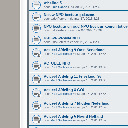
Afdeling 5
door
Huib Caarls
»
do jan 28, 2021 12:39
Nieuw NPO bestuur gekozen.
door
Udo Peters
»
do mar 17, 2016 8:28
NPO bestuur en oud NPO bestuur komen tot o
door
Udo Peters
»
wo mar 02, 2016 17:26
Nieuwe website NPO
door
Udo Peters
»
vr dec 19, 2014 15:09
Actueel Afdeling 9 Oost Nederland
door
Paul Grolleman
»
ma apr 18, 2011 12:58
ACTUEEL NPO
door
Paul Grolleman
»
ma apr 18, 2011 13:02
Actueel Afdeling 11 Friesland '96
door
Paul Grolleman
»
ma apr 18, 2011 13:00
Actueel Afdeling 8 GOU
door
Paul Grolleman
»
ma apr 18, 2011 12:58
Actueel Afdeling 7 Midden Nederland
door
Paul Grolleman
»
ma apr 18, 2011 12:57
Actueel Afdeling 6 Noord-Holland
door
Paul Grolleman
»
ma apr 18, 2011 12:57