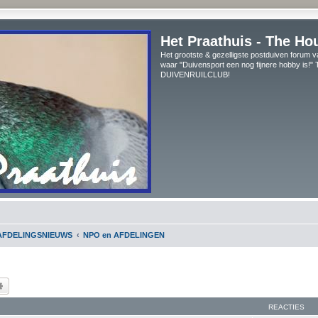
Het Praathuis - The Ho
Het grootste & gezelligste postduiven forum v
waar "Duivensport een nog fijnere hobby is!
DUIVENRUILCLUB!
AFDELINGSNIEUWS
NPO en AFDELINGEN
k
Uitgebreid zoeken
REACTIES