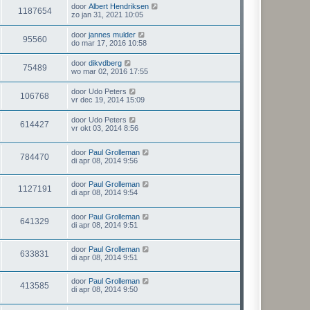
door
Albert Hendriksen
1187654
zo jan 31, 2021 10:05
door
jannes mulder
95560
do mar 17, 2016 10:58
door
dikvdberg
75489
wo mar 02, 2016 17:55
door
Udo Peters
106768
vr dec 19, 2014 15:09
door
Udo Peters
614427
vr okt 03, 2014 8:56
door
Paul Grolleman
784470
di apr 08, 2014 9:56
door
Paul Grolleman
1127191
di apr 08, 2014 9:54
door
Paul Grolleman
641329
di apr 08, 2014 9:51
door
Paul Grolleman
633831
di apr 08, 2014 9:51
door
Paul Grolleman
413585
di apr 08, 2014 9:50