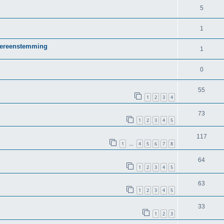
5
1
vereenstemming
1
0
55
1
2
3
4
73
1
2
3
4
5
117
1
4
5
6
7
8
…
64
1
2
3
4
5
63
1
2
3
4
5
33
1
2
3