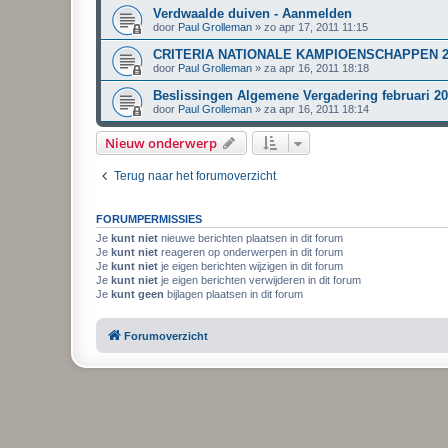
Verdwaalde duiven - Aanmelden
door
Paul Grolleman
»
zo apr 17, 2011 11:15
CRITERIA NATIONALE KAMPIOENSCHAPPEN 2
door
Paul Grolleman
»
za apr 16, 2011 18:18
Beslissingen Algemene Vergadering februari 20
door
Paul Grolleman
»
za apr 16, 2011 18:14
Nieuw onderwerp
Terug naar het forumoverzicht
FORUMPERMISSIES
Je
kunt niet
nieuwe berichten plaatsen in dit forum
Je
kunt niet
reageren op onderwerpen in dit forum
Je
kunt niet
je eigen berichten wijzigen in dit forum
Je
kunt niet
je eigen berichten verwijderen in dit forum
Je
kunt geen
bijlagen plaatsen in dit forum
Forumoverzicht