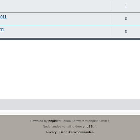
1
011
0
11
0
Powered by
phpBB
® Forum Software © phpBB Limited
Nederlandse vertaling door
phpBB.nl
.
Privacy
|
Gebruikersvoorwaarden