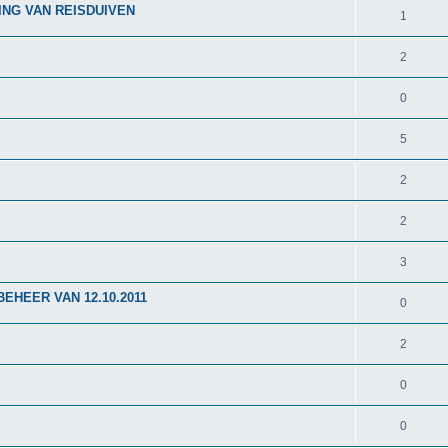
ING VAN REISDUIVEN
1
2
0
5
2
2
3
EHEER VAN 12.10.2011
0
2
0
0