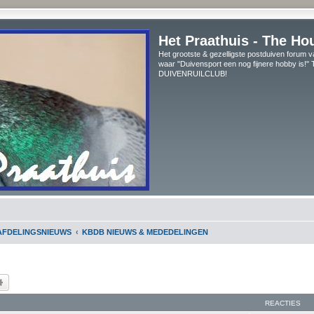
Het Praathuis - The Ho
Het grootste & gezelligste postduiven forum v
waar "Duivensport een nog fijnere hobby is!
DUIVENRUILCLUB!
AFDELINGSNIEUWS
KBDB NIEUWS & MEDEDELINGEN
k
Uitgebreid zoeken
REACTIES