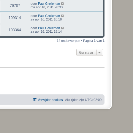
door
Paul Grolleman
76707
ma apr 18, 2011 20:33
door
Paul Grolleman
109314
za apr 16, 2011 18:18
door
Paul Grolleman
103364
za apr 16, 2011 18:14
14 onderwerpen • Pagina
1
van
1
Ga naar
Verwijder cookies
Alle tijden zijn
UTC+02:00