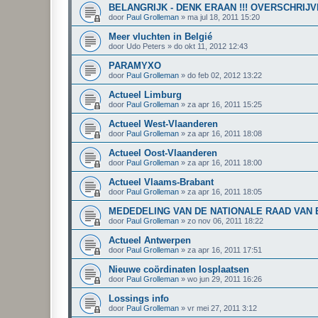
BELANGRIJK - DENK ERAAN !!! OVERSCHRIJV
door
Paul Grolleman
»
ma jul 18, 2011 15:20
Meer vluchten in Belgié
door
Udo Peters
»
do okt 11, 2012 12:43
PARAMYXO
door
Paul Grolleman
»
do feb 02, 2012 13:22
Actueel Limburg
door
Paul Grolleman
»
za apr 16, 2011 15:25
Actueel West-Vlaanderen
door
Paul Grolleman
»
za apr 16, 2011 18:08
Actueel Oost-Vlaanderen
door
Paul Grolleman
»
za apr 16, 2011 18:00
Actueel Vlaams-Brabant
door
Paul Grolleman
»
za apr 16, 2011 18:05
MEDEDELING VAN DE NATIONALE RAAD VAN B
door
Paul Grolleman
»
zo nov 06, 2011 18:22
Actueel Antwerpen
door
Paul Grolleman
»
za apr 16, 2011 17:51
Nieuwe coördinaten losplaatsen
door
Paul Grolleman
»
wo jun 29, 2011 16:26
Lossings info
door
Paul Grolleman
»
vr mei 27, 2011 3:12