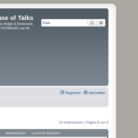
use of Talks
Zoek
Uitgebreid zoeken
an België & Nederland,
" THUISBASIS van de
Registreer
Aanmelden
14 onderwerpen • Pagina
1
van
1
WEERGAVES
LAATSTE BERICHT