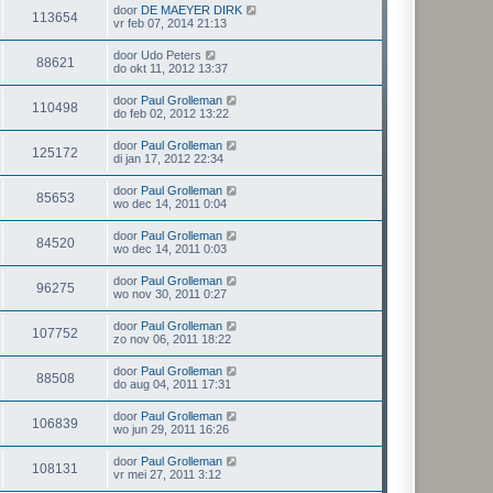
door
DE MAEYER DIRK
113654
vr feb 07, 2014 21:13
door
Udo Peters
88621
do okt 11, 2012 13:37
door
Paul Grolleman
110498
do feb 02, 2012 13:22
door
Paul Grolleman
125172
di jan 17, 2012 22:34
door
Paul Grolleman
85653
wo dec 14, 2011 0:04
door
Paul Grolleman
84520
wo dec 14, 2011 0:03
door
Paul Grolleman
96275
wo nov 30, 2011 0:27
door
Paul Grolleman
107752
zo nov 06, 2011 18:22
door
Paul Grolleman
88508
do aug 04, 2011 17:31
door
Paul Grolleman
106839
wo jun 29, 2011 16:26
door
Paul Grolleman
108131
vr mei 27, 2011 3:12